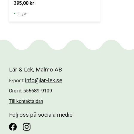
skolan: i klassrummet, 
395,00
kr
skolgården, matsalen & 
gymnastiksalen
I lager
Lär & Lek, Malmö AB
info@lar-lek.se
E-post:
Org.nr: 556689-9109
Till kontaktsidan
Följ oss på sociala medier