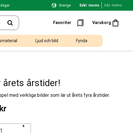
 dagar
Sverige
Exkl. moms
Inkl. moms
Kundvagn
Favoriter
Favoriter
Varukorg
smaterial
Ljud och bild
Fynda
 årets årstider!
pel med verkliga bilder som lär ut årets fyra årstider.
kr
+