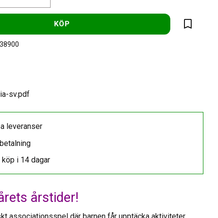
KÖP
Lägg till 
-38900
ia-sv.pdf
a leveranser
betalning
 köp i 14 dagar
årets årstider!
kt associationsspel där barnen får upptäcka aktiviteter