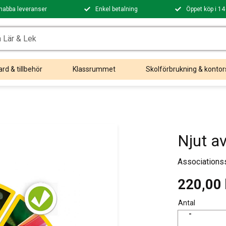
nabba leveranser
Enkel betalning
Öppet köp i 14
rd & tillbehör
Klassrummet
Skolförbrukning & kontor
Njut av
Associationss
220,00
Antal
-