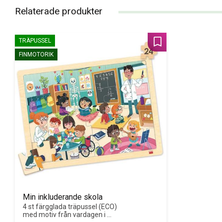
Relaterade produkter
TRÄPUSSEL
Lägg till i favoriter
FINMOTORIK
Min inkluderande skola
4 st färgglada träpussel (ECO) 
med motiv från vardagen i 