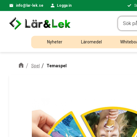
info@lar-lek.se
Logga in
S
Nyheter
Läromedel
Whiteboa
Spel
Temaspel