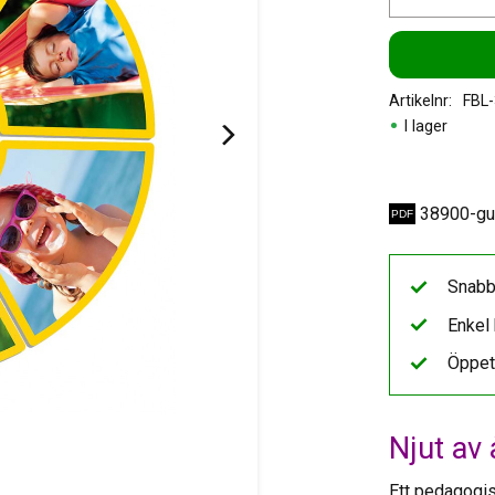
Artikelnr
FBL
I lager
38900-gu
Snabb
Enkel 
Öppet
Njut av 
Ett pedagogis