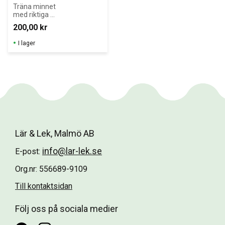
Träna minnet 
med riktiga 
bilder som är 
200,00
kr
tryckta på stora 
spelkort.För att 
I lager
utveckla 
följande 
förmågor: 
koncentration, 
iakttagelse, 
urskiljning, 
samhörighet 
och 
klassificering.För
bättra det 
visuella och 
Lär & Lek, Malmö AB
spatiala 
minnet.Berika 
info@lar-lek.se
E-post:
ordförrådet
Org.nr: 556689-9109
Till kontaktsidan
Följ oss på sociala medier