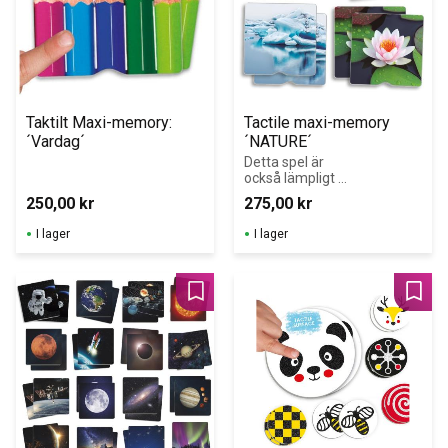
Taktilt Maxi-memory: 
Tactile maxi-memory 
´Vardag´
´NATURE´
Detta spel är 
också lämpligt 
för barn i andra 
250,00
kr
275,00
kr
åldrar med 
särskilda behov, 
I lager
I lager
liksom vuxna 
som vill arbeta 
med 
beröringssärskilj
Lägg till i favoriter
Lägg 
anden, visuellt 
minne och 
uppmärksamhet
 genom känsla.