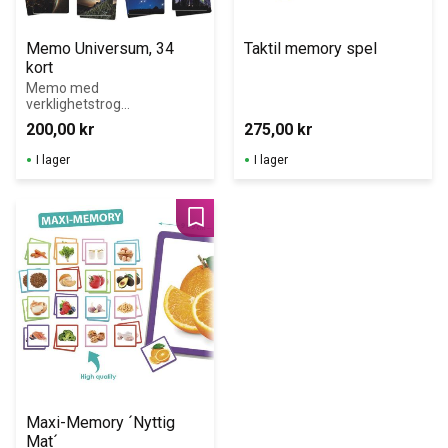
Memo Universum, 34 
Taktil memory spel
kort
Memo med 
verklighetstrogn
a bilder från 
200,00
kr
275,00
kr
universum. 34 
kort.
I lager
I lager
Lägg till i favoriter
Maxi-Memory ´Nyttig 
Mat´