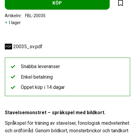
KÖP
Lägg til
Artikelnr
FBL-20035
I lager
20035_sv.pdf
Snabba leveranser
Enkel betalning
Öppet köp i 14 dagar
Stavelsemonstret – språkspel med bildkort.
Språkspel för träning av stavelser, fonologisk medvetenhet
och ordförråd. Genom bildkort, monsterbrickor och tandkort