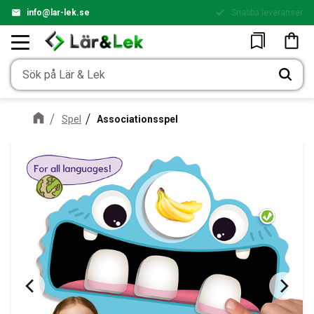
info@lar-lek.se
Snabba leveranser
Enkel betalning
Meny
Kundv
Favoriter
Spel
Associationsspel