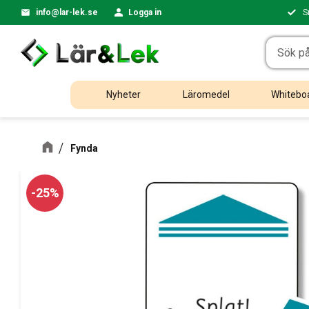
info@lar-lek.se
Logga in
S
Nyheter
Läromedel
Whiteboa
Fynda
25
%