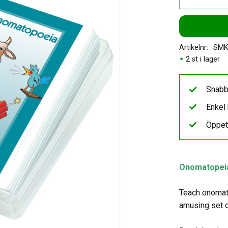
Artikelnr
SMK
2 st i lager
Snabb
Enkel 
Öppet
Onomatopei
Teach onomat
amusing set o