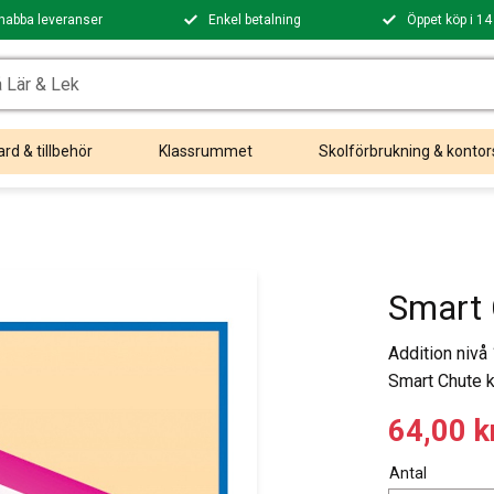
nabba leveranser
Enkel betalning
Öppet köp i 14
rd & tillbehör
Klassrummet
Skolförbrukning & kontor
Smart 
Addition nivå
Smart Chute k
Nedsatt
64,00
k
Antal