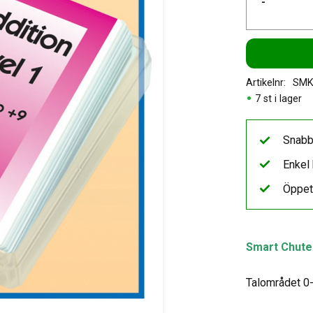
-
Artikelnr
SMK
7 st i lager
Snabb
Enkel 
Öppet
Smart Chute 
Talområdet 0