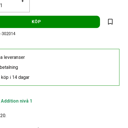
+
KÖP
Lägg till 
-302014
a leveranser
betalning
 köp i 14 dagar
Addition nivå 1
-20.