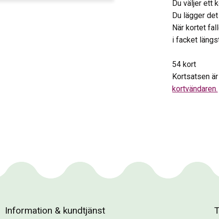
Du väljer ett 
Du lägger det
När kortet fal
i facket längs
54 kort
Kortsatsen ä
kortvändaren.
Information & kundtjänst
T