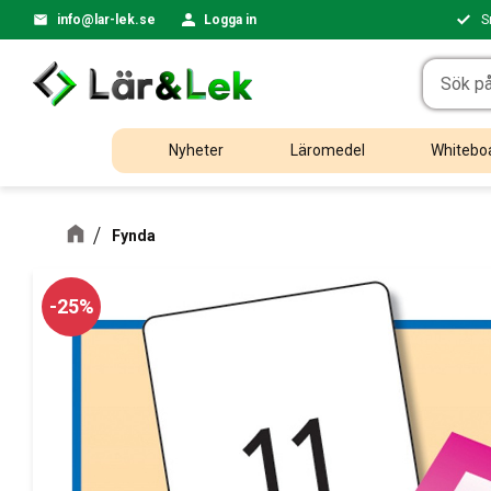
info@lar-lek.se
Logga in
S
Nyheter
Läromedel
Whiteboa
Fynda
25
%