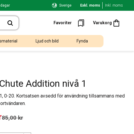
 dagar
Sverige
Exkl. moms
Inkl. moms
Kundvagn
Favoriter
Favoriter
Varukorg
smaterial
Ljud och bild
Fynda
Chute Addition nivå 1
 1, 0-20. Kortsatsen avsedd för användning tillsammans med
ortvändaren.
 pris:
r
Ordinarie pris:
85,00
kr