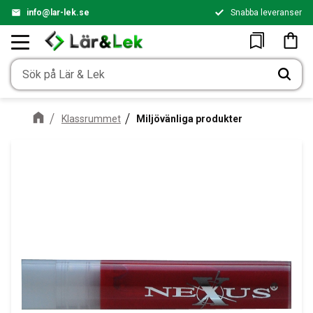
info@lar-lek.se
Snabba leveranser
Meny
Kundv
Favoriter
Klassrummet
Miljövänliga produkter