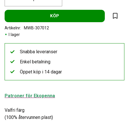
KÖP
Lägg til
Artikelnr
MWB-307012
I lager
Snabba leveranser
Enkel betalning
Öppet köp i 14 dagar
Patroner för Ekopenna
Valfri färg
(100% återvunnen plast)