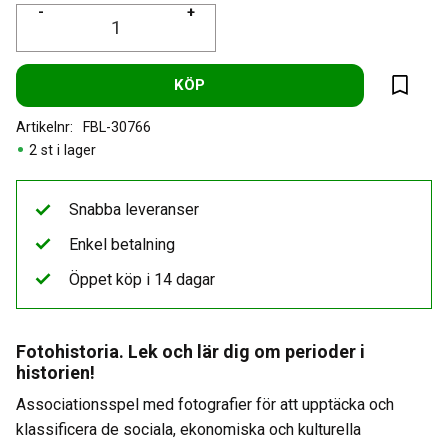
-
+
KÖP
Lägg til
Artikelnr
FBL-30766
2 st i lager
Snabba leveranser
Enkel betalning
Öppet köp i 14 dagar
Fotohistoria. Lek och lär dig om perioder i
historien!
Associationsspel med fotografier för att upptäcka och
klassificera de sociala, ekonomiska och kulturella