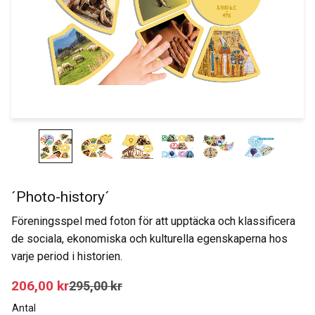
´Photo-history´
Föreningsspel med foton för att upptäcka och klassificera
de sociala, ekonomiska och kulturella egenskaperna hos
varje period i historien.
Nedsatt pris:
206,00
kr
Ordinarie pris:
295,00
kr
Antal