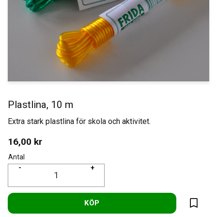
Plastlina, 10 m
Extra stark plastlina för skola och aktivitet.
16,00
kr
Antal
-
+
KÖP
Lägg til