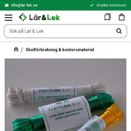
info@lar-lek.se
Snabba leveranser
Meny
Kundv
Favoriter
Skolförbrukning & kontorsmaterial