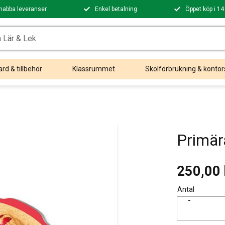
nabba leveranser
Enkel betalning
Öppet köp i 14
rd & tillbehör
Klassrummet
Skolförbrukning & kontor
Primär
250,00
Antal
-