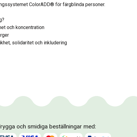
ringssystemet ColorADD® för färgblinda personer.
ig?
t och koncentration
rger
khet, solidaritet och inkludering
rygga och smidiga beställningar med: