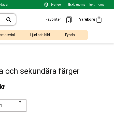
 dagar
Sverige
Exkl. moms
Inkl. moms
Kundvagn
Favoriter
Favoriter
Varukorg
smaterial
Ljud och bild
Fynda
a och sekundära färger
kr
+