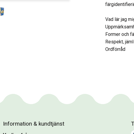
färgidentifie
Vad lär jag m
Uppmärksamhe
Former och fä
Respekt, jämli
Ordförråd
Information & kundtjänst
T