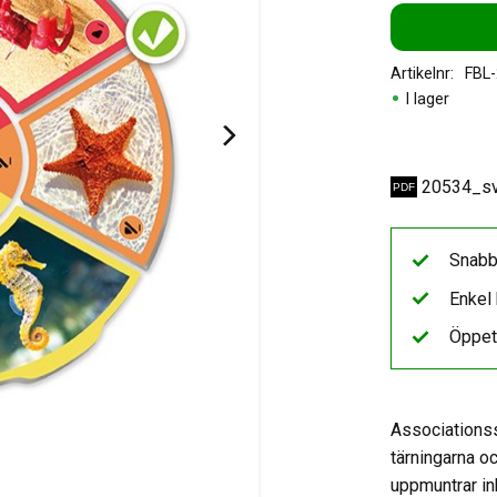
Artikelnr
FBL
I lager
20534_sv
Snabb
Enkel 
Öppet
Associationss
tärningarna o
uppmuntrar in