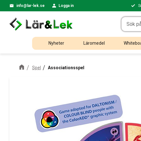
info@lar-lek.se
Logga in
S
Nyheter
Läromedel
Whiteboa
Spel
Associationsspel