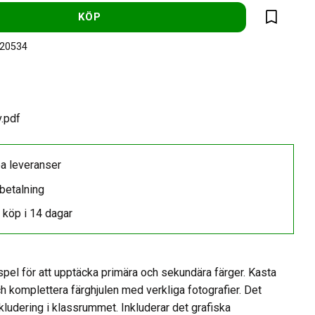
KÖP
Lägg till 
-20534
.pdf
a leveranser
betalning
 köp i 14 dagar
pel för att upptäcka primära och sekundära färger. Kasta
ch komplettera färghjulen med verkliga fotografier. Det
kludering i klassrummet. Inkluderar det grafiska