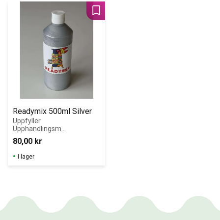
ndighetens krav 
för Giftfri 
Lägg till i favoriter
Förskola!
Readymix 500ml Silver
Uppfyller 
Upphandlingsmy
ndighetens krav 
80,00
kr
för Giftfri 
Förskola!
I lager