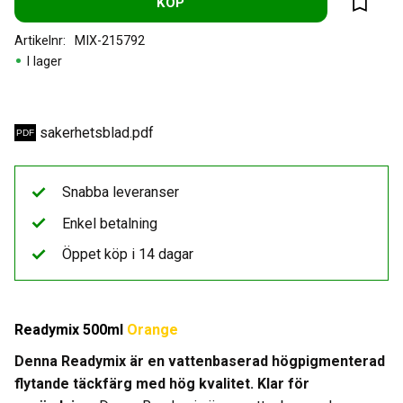
KÖP
Lägg til
Artikelnr
MIX-215792
I lager
sakerhetsblad.pdf
Snabba leveranser
Enkel betalning
Öppet köp i 14 dagar
Readymix 500ml
Orange
Denna Readymix är en vattenbaserad högpigmenterad
flytande täckfärg med hög kvalitet. Klar för