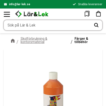
info@lar-lek.se
Snabba leveranser
Meny
Kundv
Favoriter
Skolförbrukning &
Färger &
kontorsmaterial
tillbehör