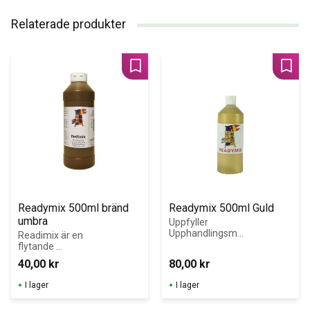
Relaterade produkter
Lägg till i favoriter
Lägg 
Readymix 500ml bränd 
Readymix 500ml Guld
umbra
Uppfyller 
Upphandlingsmy
Readimix är en 
ndighetens krav 
flytande 
för Giftfri 
täckfärg med 
40,00
kr
80,00
kr
Förskola!
god 
täckförmåga.Up
I lager
I lager
pfyller 
Upphandlingsmy