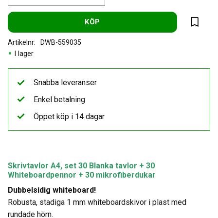
KÖP
Lägg til
Artikelnr
DWB-559035
I lager
Snabba leveranser
Enkel betalning
Öppet köp i 14 dagar
Skrivtavlor A4, set 30 Blanka tavlor
+ 30
Whiteboardpennor + 30 mikrofiberdukar
Dubbelsidig whiteboard!
Robusta, stadiga 1 mm whiteboardskivor i plast med
rundade hörn.