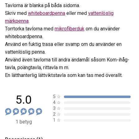
Tavlorna är blanka på båda sidorna.
Skriv med
whiteboardpenna
eller med
vattenlöslig
märkpenna
.
Torrtorka tavlorna med
mikrofiberduk
om du använder
whiteboardpenna.
Använd en fuktig trasa eller svamp om du använder en
vattenlöslig penna.
Använd även tavlorna till andra ändamål såsom Kom-ihåg-
tavla, poängtavla, rittavla m m.
En lätthanterlig lättviktstavla som kan tas med överallt.
5.0
5
☆
4
☆
3
☆
2
☆
1
☆
1 betyg