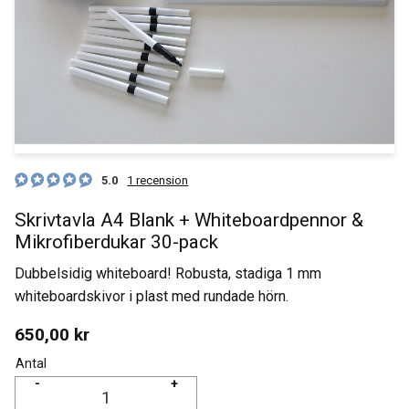
5.0
1 recension
Skrivtavla A4 Blank + Whiteboardpennor &
Mikrofiberdukar 30-pack
Dubbelsidig whiteboard! Robusta, stadiga 1 mm
whiteboardskivor i plast med rundade hörn.
650,00
kr
Antal
-
+