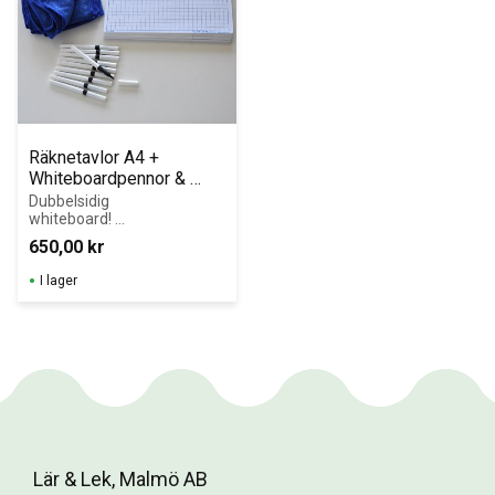
Räknetavlor A4 + 
Whiteboardpennor & 
Mikrofiberdukar 30-pack
Dubbelsidig 
whiteboard! 
Robusta, 
650,00
kr
stadiga 1 mm 
whiteboardskivo
I lager
r i plast med 
rundade hörn.
Lär & Lek, Malmö AB