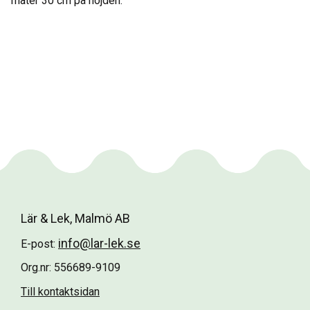
mäter 30 cm på höjden.
Lär & Lek, Malmö AB
info@lar-lek.se
E-post:
Org.nr: 556689-9109
Till kontaktsidan