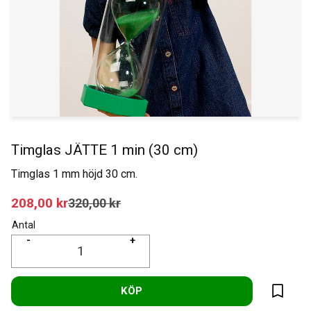
Timglas JÄTTE 1 min (30 cm)
Timglas 1 mm höjd 30 cm.
Nedsatt pris:
208,00
kr
Ordinarie pris:
320,00
kr
Antal
-
+
KÖP
Lägg til