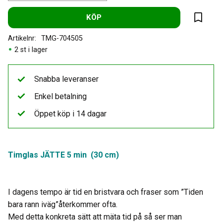
KÖP
Lägg til
Artikelnr
TMG-704505
2 st i lager
Snabba leveranser
Enkel betalning
Öppet köp i 14 dagar
Timglas JÄTTE 5 min (30 cm)
I dagens tempo är tid en bristvara och fraser som ”Tiden
bara rann iväg”återkommer ofta.
Med detta konkreta sätt att mäta tid på så ser man