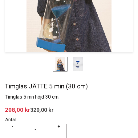
Timglas JÄTTE 5 min (30 cm)
Timglas 5 mn höjd 30 cm.
Nedsatt pris:
208,00
kr
Ordinarie pris:
320,00
kr
Antal
-
+