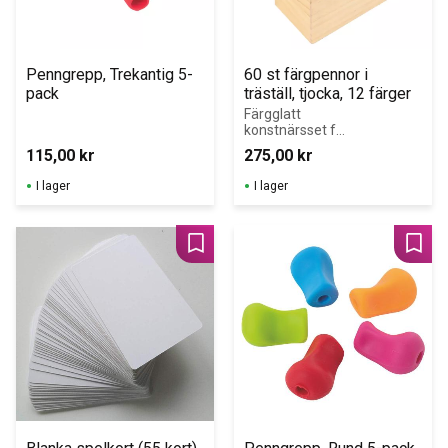
Penngrepp, Trekantig 5-
60 st färgpennor i 
pack
träställ, tjocka, 12 färger
Färgglatt 
konstnärsset för 
barn med 60 
115,00
kr
275,00
kr
färgpennor i 12 
livfulla nyanser 
I lager
I lager
– perfekt 
anpassade för 
små händer.
Lägg till i favoriter
Lägg 