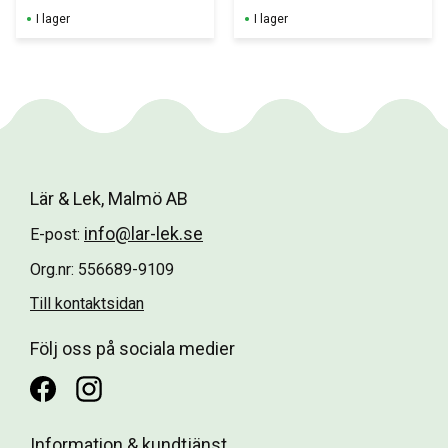
Totalt 60 pennor 
färger – 
I lager
I lager
med färgat hölje 
bekväma att 
och FSC-
hålla och enkla 
certifierat trä.
att använda för 
små händer.
Lär & Lek, Malmö AB
info@lar-lek.se
E-post:
Org.nr: 556689-9109
Till kontaktsidan
Följ oss på sociala medier
Information & kundtjänst