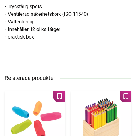
- Trycktålig spets
- Ventilerad säkerhetskork (ISO 11540)
- Vattenlöslig
- Innehåller 12 olika färger
- praktisk box
Relaterade produkter
Lägg till i favoriter
Lägg 