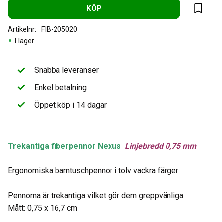
KÖP
Lägg til
Artikelnr
FIB-205020
I lager
Snabba leveranser
Enkel betalning
Öppet köp i 14 dagar
Trekantiga fiberpennor Nexus
Linjebredd 0,75 mm
Ergonomiska barntuschpennor i tolv vackra färger
Pennorna är trekantiga vilket gör dem greppvänliga
Mått: 0,75 x 16,7 cm