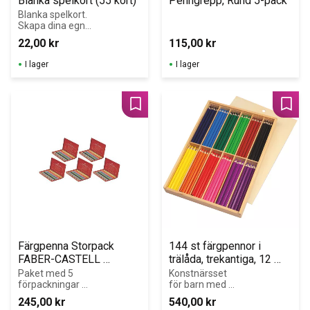
Blanka spelkort (55 kort)
Penngrepp, Rund 5-pack
Blanka spelkort. 
Skapa dina egna 
spelkort!
22,00
kr
115,00
kr
I lager
I lager
Lägg till i favoriter
Lägg 
Färgpenna Storpack 
144 st färgpennor i 
FABER-CASTELL 
trälåda, trekantiga, 12 
12x5/fp
färger
Paket med 5 
Konstnärsset 
förpackningar 
för barn med 
färgpennor av 
144 trekantiga 
245,00
kr
540,00
kr
hög kvalitet. 
färgpennor i 12 