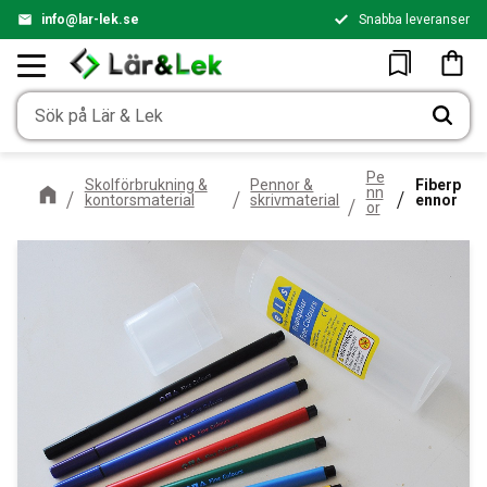
info@lar-lek.se
Snabba leveranser
Meny
Kundv
Favoriter
Pe
Skolförbrukning &
Pennor &
Fiberp
nn
kontorsmaterial
skrivmaterial
ennor
or