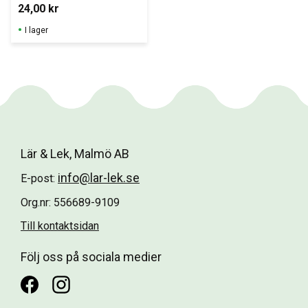
är trekantiga 
24,00
kr
vilket gör det lätt 
för små händer 
I lager
att hålla i.
Lär & Lek, Malmö AB
info@lar-lek.se
E-post:
Org.nr: 556689-9109
Till kontaktsidan
Följ oss på sociala medier