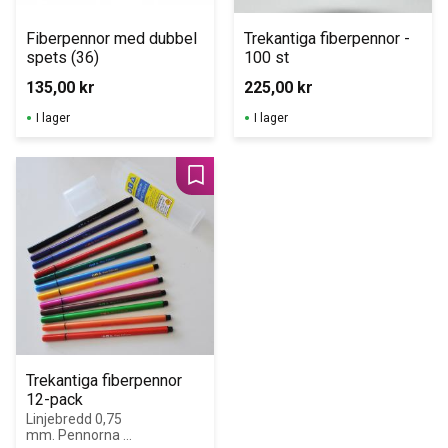
Fiberpennor med dubbel 
Trekantiga fiberpennor - 
spets (36)
100 st
135,00
kr
225,00
kr
I lager
I lager
Lägg till i favoriter
Trekantiga fiberpennor 
12-pack
Linjebredd 0,75 
mm. Pennorna 