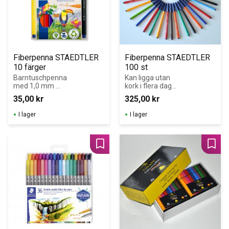
Fiberpenna STAEDTLER 
Fiberpenna STAEDTLER 
10 färger
100 st
Barntuschpenna 
Kan ligga utan 
med 1,0 mm 
kork i flera dagar 
trycktålig spets.
utan att torka ut.
35,00
kr
325,00
kr
I lager
I lager
Lägg till i favoriter
Lägg 