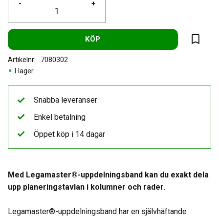
-
+
KÖP
Lägg til
Artikelnr
7080302
I lager
Snabba leveranser
Enkel betalning
Öppet köp i 14 dagar
Med Legamaster®-uppdelningsband kan du exakt dela
upp planeringstavlan i kolumner och rader.
Legamaster®-uppdelningsband har en självhäftande