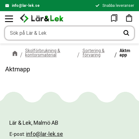
info@lar-lek.se
Snabba leveranser
Meny
Kundv
Favoriter
Skolförbrukning &
Sortering &
Aktm
kontorsmaterial
förvaring
app
Aktmapp
Lär & Lek, Malmö AB
info@lar-lek.se
E-post: