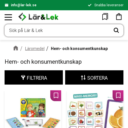
info@lar-lek.se
Snabba leveranser
Meny
Kundv
Favoriter
Läromedel
Hem- och konsumentkunskap
Hem- och konsumentkunskap
FILTRERA
SORTERA
Lägg till i favoriter
Lägg 