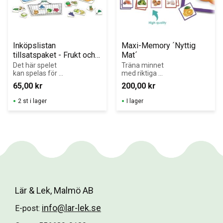
Inköpslistan 
Maxi-Memory ´Nyttig 
tillsatspaket - Frukt och 
Mat´
grönsaker
Det här spelet 
Träna minnet 
kan spelas för 
med riktiga 
sig som ett spel 
bilder som är 
65,00
kr
200,00
kr
för två eller 
tryckta på stora 
också blandas 
spelkort.För att 
2 st i lager
I lager
med spelet 
utveckla 
Inköpslista 
följande 
och/eller andra 
förmågor: 
tillsatser till 
koncentration, 
spelet 
iakttagelse, 
Inköpslista för 
urskiljning, 
att få mera 
samhörighet 
omväxling och 
och 
öka antalet 
klassificering.För
spelare.
bättra det 
visuella och 
Lär & Lek, Malmö AB
spatiala 
minnet.Berika 
info@lar-lek.se
E-post:
ordförrådet