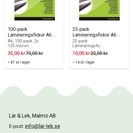
100-pack 
25-pack 
Lamineringsfickor A6 
Lamineringsfickor A6 
Cerratus
CERRATUS
A6, 100-pack. 2x 
25-pack 
125 micron. 
Lamineringsficko
Klicka här för att 
r A6 CERRATUS. 
35,00
kr
70,00
kr
10,00
kr
20,00
kr
välja en annan 
2x 75 micron. 
tjocklek. Bra 
 Bra skydd för 
87 st i lager
14 st i lager
skydd för dina 
dina dokument 
dokument mot 
mot smuts, 
smuts,
vätska och fukt. 
105x148 mm.
Lär & Lek, Malmö AB
info@lar-lek.se
E-post: