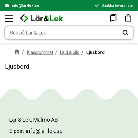
info@lar-lek.se
Snabba leveranser
Meny
Kundv
Favoriter
Klassrummet
Ljud & bild
Ljusbord
Ljusbord
Lär & Lek, Malmö AB
info@lar-lek.se
E-post: