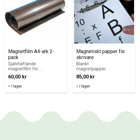
Magnetfilm A4-ark 2-
Magnetiskt papper för 
pack
skrivare
Självhäftande 
Blankt 
magnetfilm för 
magnetpapper. 
att göra eget 
Gör era egna 
60,00
kr
85,00
kr
material 
magnetiska 
magnetiskt.
bilder, figurer, 
I lager
I lager
bokstäver, 
\nsiffror, 
spelkort, 
födelsedagskort 
mm.