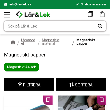
info@lar-lek.se
Snabba leveranser
Meny
Kundv
Favoriter
Läromed
Magnetiskt
Magnetiskt
el
material
papper
Magnetiskt papper
Magnetiskt A4-ark
FILTRERA
SORTERA
Lägg till i favoriter
Lägg 