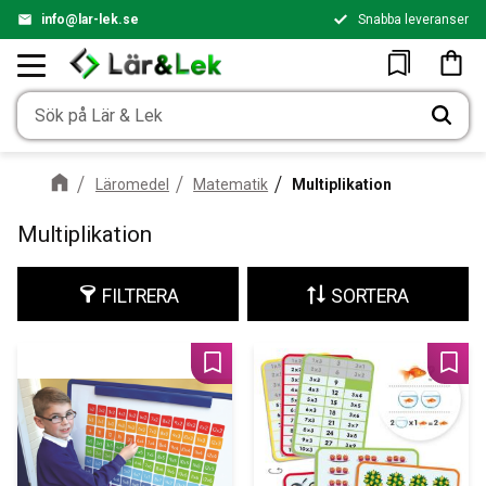
info@lar-lek.se
Snabba leveranser
Meny
Kundv
Favoriter
Läromedel
Matematik
Multiplikation
Multiplikation
FILTRERA
SORTERA
Lägg till i favoriter
Lägg 