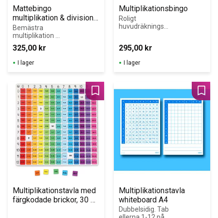
Mattebingo 
Multiplikationsbingo
multiplikation & division 
Roligt 
huvudräkningssp
nivå 1
Bemästra 
el med ett 
multiplikation 
bingosystem för 
och division på 
325,00
kr
295,00
kr
att öva och 
ett lekfullt sätt!
memorera 
I lager
I lager
tidtabellerna.
Lägg till i favoriter
Lägg 
Multiplikationstavla med 
Multiplikationstavla 
färgkodade brickor, 30 × 
whiteboard A4
30 cm
Dubbelsidig. Tab
ellerna 1-12 på 