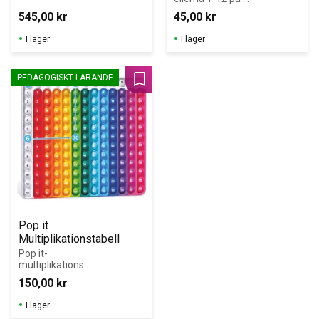
framsidan. 
545,00
kr
45,00
kr
Tomma rutor 
för egna 
I lager
I lager
övningar på 
baksidan.
PEDAGOGISKT LÄRANDE
Lägg till i favoriter
Pop it 
Multiplikationstabell
Pop it-
multiplikationspl
atta som gör 
150,00
kr
matematiken 
rolig och konkret.
I lager