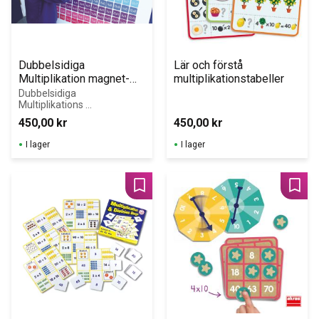
Dubbelsidiga 
Lär och förstå  
Multiplikation magnet-
multiplikationstabeller
brickor
Dubbelsidiga 
Multiplikations 
Magneter
450,00
kr
450,00
kr
I lager
I lager
Lägg till i favoriter
Lägg 