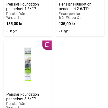
Penslar Foundation 
Penslar Foundation 
penselset 1 6/FP
penselset 2 6/FP
Penslar från 
Finare penslar 
Winsor & 
från Winsor & 
Newton speciellt 
Newton speciellt 
135,00
kr
135,00
kr
framtagna för 
framtagna för 
att användas 
att användas 
I lager
I lager
med akrylfärger.
med akrylfärger.
Lägg till i favoriter
Penslar Foundation 
penselset 3 6/FP
Penslar från 
Winsor & 