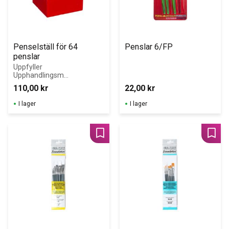
Penselställ för 64 
Penslar 6/FP
penslar
Uppfyller 
Upphandlingsmy
ndighetens krav 
110,00
kr
22,00
kr
för Giftfri 
Förskola!
I lager
I lager
Lägg till i favoriter
Lägg 