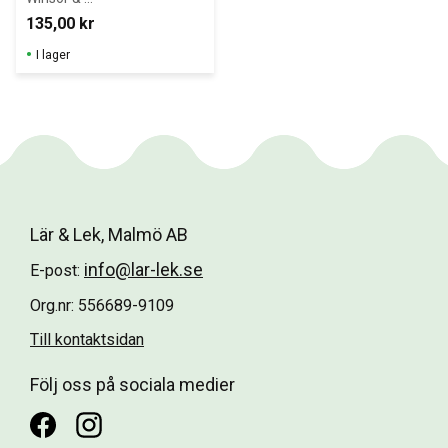
Newton speciellt 
135,00
kr
framtagna för 
att användas 
I lager
med oljefärger.
Lär & Lek, Malmö AB
info@lar-lek.se
E-post:
Org.nr: 556689-9109
Till kontaktsidan
Följ oss på sociala medier