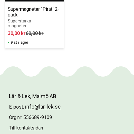
Supermagneter ´Pirat´ 2-
pack
Superstarka 
magneter 
"Pirat" 2-pack - 
30,00
kr
60,00
kr
till glastavlor
9 st i lager
Lär & Lek, Malmö AB
info@lar-lek.se
E-post:
Org.nr: 556689-9109
Till kontaktsidan