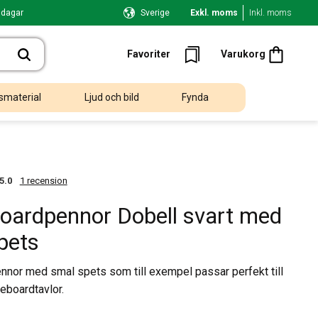
 dagar
Sverige
Exkl. moms
Inkl. moms
Kundvagn
Favoriter
Favoriter
Varukorg
smaterial
Ljud och bild
Fynda
5.0
1 recension
oardpennor Dobell svart med
pets
nnor med smal spets som till exempel passar perfekt till
eboardtavlor.