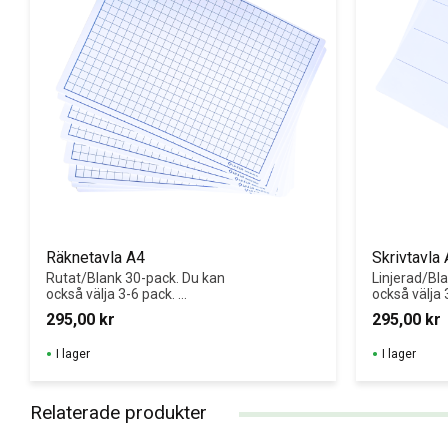
Räknetavla A4
Skrivtavla 
Rutat/Blank 30-pack. Du kan 
Linjerad/Bla
också välja 3-6 pack. 
också välja 
Dubbelsidig whiteboard!
Dubbelsidig 
295,00
kr
295,00
kr
Robusta, st
whiteboardsk
I lager
I lager
rundade hör
Relaterade produkter