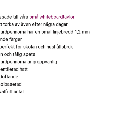
ssade till våra
små whiteboardtavlor
att torka av även efter några dagar
ardpennorna har en smal linjebredd 1,2 mm
ande färger
perfekt för skolan och hushållsbruk
in och tålig spets
ardpennorna är greppvänlig
entilerad hatt
doftande
holbaserad
alfritt antal