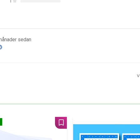
1
☆
månader sedan
V
Lägg till i favoriter