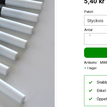
5,40
kr
Paket:
Antal
-
Artikelnr
MWB
I lager
Snabb
Enkel 
Öppet