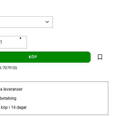
+
KÖP
Lägg till 
-7079155
a leveranser
betalning
 köp i 14 dagar