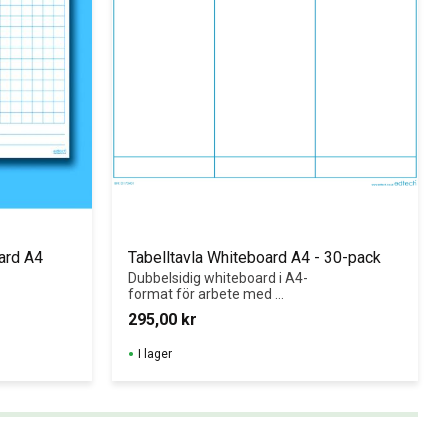
oard A4
Tabelltavla Whiteboard A4 - 30-pack
Dubbelsidig whiteboard i A4-
format för arbete med 
platsvärde och enkla 
295,00
kr
statistikövningar.
I lager