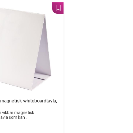
Lägg till i favoriter
 magnetisk whiteboardtavla, 
h vikbar magnetisk 
avla som kan 
de stående på 
rupparbete. Mått: 21 