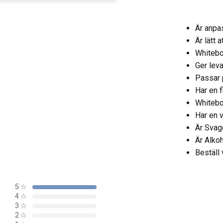
Är anpa
Är lätt 
Whitebo
Ger lev
Passar 
Har en f
Whitebo
Har en v
Är Svag
Är Alko
Beställ v
5
☆
4
☆
3
☆
2
☆