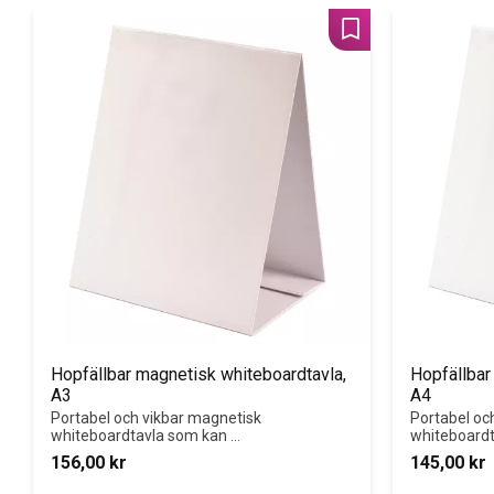
Lägg till i favoriter
Hopfällbar magnetisk whiteboardtavla, 
Hopfällbar
A3
A4
Portabel och vikbar magnetisk 
Portabel oc
whiteboardtavla som kan 
whiteboardt
användas både stående på 
användas bå
156,00
kr
145,00
kr
bord och i grupparbete. Mått: 
bord och i g
32x40 cm.
x 29,7 cm.