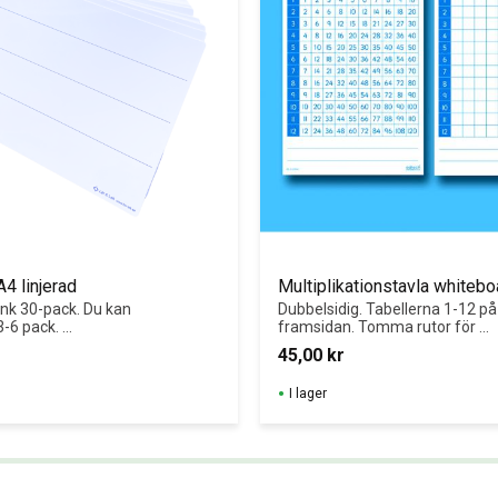
A4 linjerad
Multiplikationstavla whiteb
nk 30-pack. Du kan 
Dubbelsidig. Tabellerna 1-12 på 
3-6 pack. 
framsidan. Tomma rutor för 
whiteboard! 
egna övningar på baksidan.
45,00
kr
adiga 1 mm 
ivor i plast med 
I lager
n.