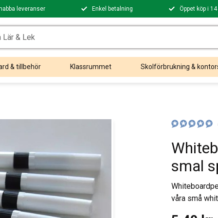
nabba leveranser
Enkel betalning
Öppet köp i 14
rd & tillbehör
Klassrummet
Skolförbrukning & kontor
Whiteb
smal s
​Whiteboardpe
våra små whit