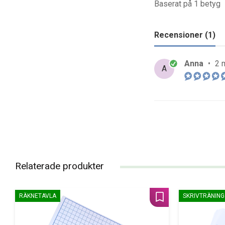
Baserat på 1 betyg
Recensioner (1)
Anna
•
2 
A
Relaterade produkter
RÄKNETAVLA
SKRIVTRÄNING
Lägg till i favoriter