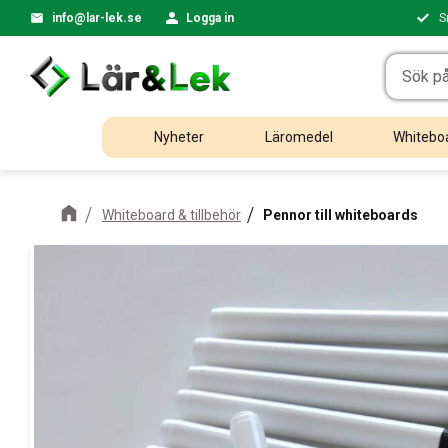
info@lar-lek.se
Logga in
S
Nyheter
Läromedel
Whiteboa
Whiteboard & tillbehör
Pennor till whiteboards