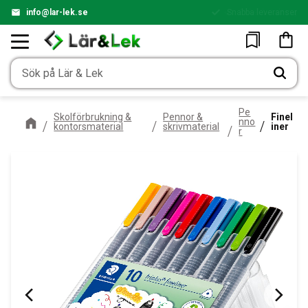
info@lar-lek.se
Snabba leveranser
Enkel betalning
Meny
Kundv
Favoriter
Pe
Skolförbrukning &
Pennor &
Finel
nno
kontorsmaterial
skrivmaterial
iner
r