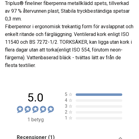
Triplus® fineliner fiberpenna metallklädd spets, tillverkad
av 97 % återvunnen plast, Stabila tryckbeständiga spetsar
0,3 mm.
Fiberpennor i ergonomisk trekantig form för avslappnat och
enkelt ritande och färgläggning. Ventilerad kork enligt ISO
11540 och BS 7272-1/2. TORKSÄKER, kan ligga utan kork i
flera dagar utan att torka(enligt ISO 554, förutom neon-
färgerna). Vattenbaserad bläck - tvättas lätt av från de
flesta textilier.
5.0
5
☆
4
☆
3
☆
2
☆
1
☆
1 betyg
Recensioner (1)