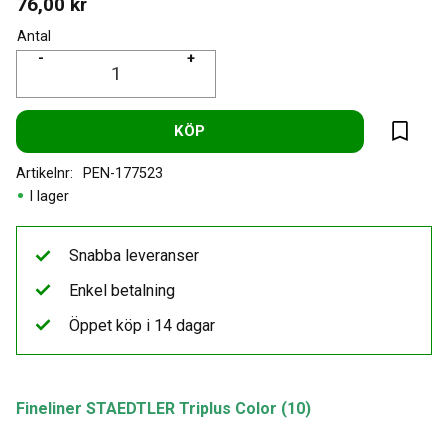
76,00
kr
Antal
-
+
KÖP
Lägg til
Artikelnr
PEN-177523
I lager
Snabba leveranser
Enkel betalning
Öppet köp i 14 dagar
Fineliner STAEDTLER Triplus Color (10)