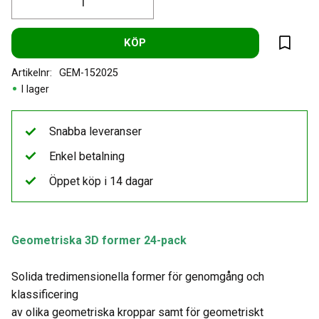
KÖP
Lägg til
Artikelnr
GEM-152025
I lager
Snabba leveranser
Enkel betalning
Öppet köp i 14 dagar
Geometriska 3D former 24-pack
Solida tredimensionella former för genomgång och
klassificering
av olika geometriska kroppar samt för geometriskt