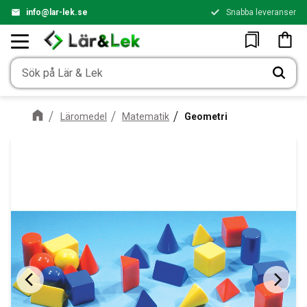
info@lar-lek.se
Snabba leveranser
Meny
Kundv
Favoriter
Läromedel
Matematik
Geometri