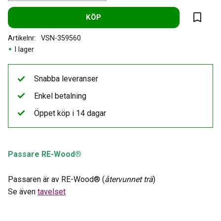
KÖP
Lägg til
Artikelnr
VSN-359560
I lager
Snabba leveranser
Enkel betalning
Öppet köp i 14 dagar
Passare RE-Wood®
Passaren är av RE-Wood® (
återvunnet trä
)
Se även
tavelset