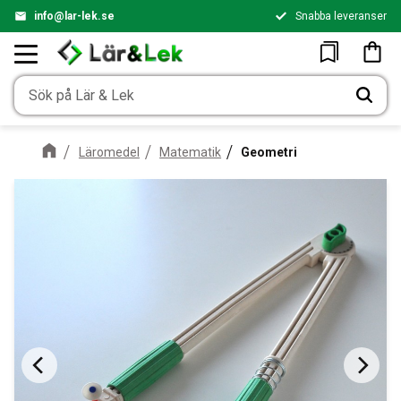
info@lar-lek.se
Snabba leveranser
Meny
Kundv
Favoriter
Läromedel
Matematik
Geometri