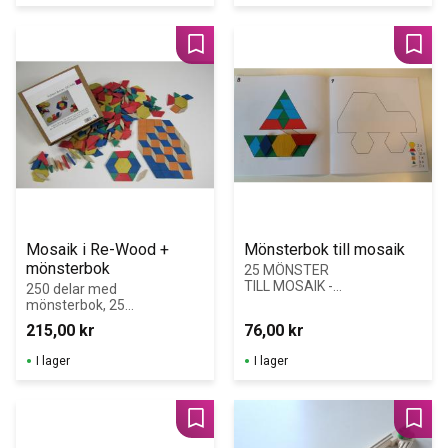
Lägg till i favoriter
Lägg 
Mosaik i Re-Wood + 
Mönsterbok till mosaik
mönsterbok
25 MÖNSTER 
TILL MOSAIK -
250 delar med 
varje mönster 
mönsterbok, 25 
visas med 2 
mönster
215,00
kr
76,00
kr
olika 
svårighetsgrad:1
I lager
I lager
 sida lättare i 
färg med en 
svårare baksida 
sidan i svart och 
Lägg till i favoriter
Lägg 
vit.