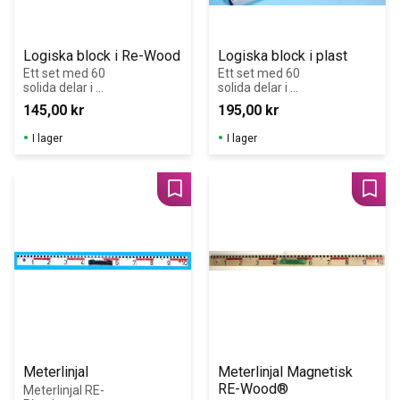
Logiska block i Re-Wood
Logiska block i plast
Ett set med 60 
Ett set med 60 
solida delar i 
solida delar i 
fem 
fem 
145,00
kr
195,00
kr
geometriska 
geometriska 
former.
former i olika 
I lager
I lager
storlekar och två 
olika tjocklekar. 
Perfekt för lek 
och träning av 
Lägg till i favoriter
Lägg 
geometriska 
former, storlek, 
tjocklek och 
färg! Alla delar 
är unika.
Meterlinjal
Meterlinjal Magnetisk 
RE-Wood®
Meterlinjal RE-