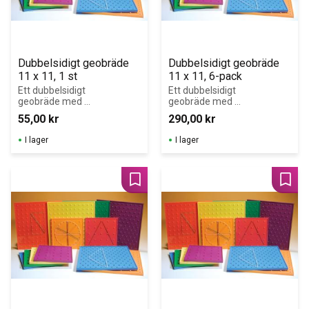
Dubbelsidigt geobräde 
Dubbelsidigt geobräde 
11 x 11, 1 st
11 x 11, 6-pack
Ett dubbelsidigt 
Ett dubbelsidigt 
geobräde med 
geobräde med 
11 x 11 piggar 
11 x 11 piggar 
55,00
kr
290,00
kr
på ena sidan 
på ena sidan 
och 
och isometriskt 
I lager
I lager
\nisometriskt 
mönster på 
mönster på 
andra sidan.
andra sidan.
Lägg till i favoriter
Lägg 