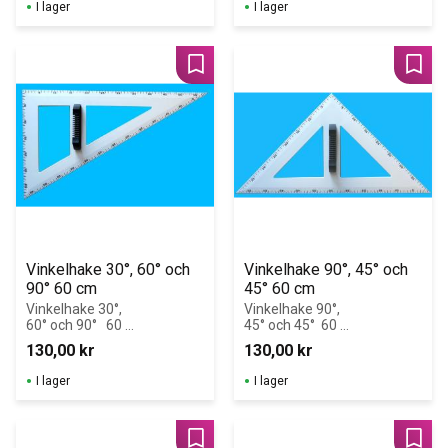
I lager
I lager
whiteboard. RE-
krittavla eller 
Plastic 
whiteboard.
(återvunnen 
plast).
Lägg till i favoriter
Lägg 
Vinkelhake 30°, 60° och 
Vinkelhake 90°, 45° och 
90° 60 cm
45° 60 cm
Vinkelhake 30°, 
Vinkelhake 90°, 
60° och 90°   60 
45° och 45°  60 
cm RE-Plastic 
cm RE-Plastic 
130,00
kr
130,00
kr
(återvunnen 
(återvunnen 
plast)
plast)
I lager
I lager