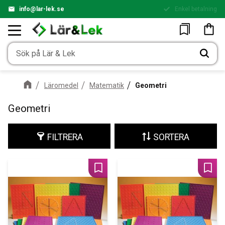
info@lar-lek.se
Enkel betalning
Meny
Kundv
Favoriter
Läromedel
Matematik
Geometri
Geometri
FILTRERA
SORTERA
Lägg till i favoriter
Lägg 