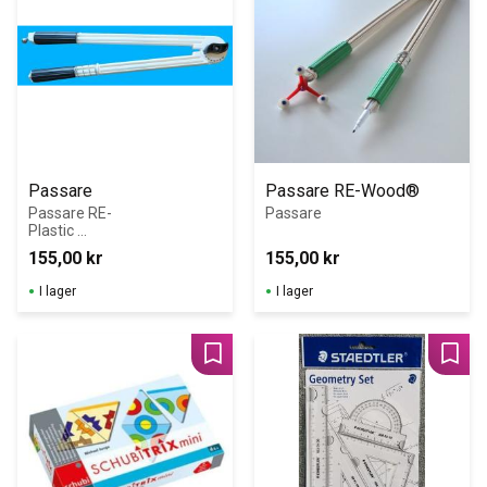
Passare
Passare RE-Wood®
Passare RE-
Passare
Plastic 
(återvunnen 
155,00
kr
155,00
kr
plast)
I lager
I lager
Lägg till i favoriter
Lägg 