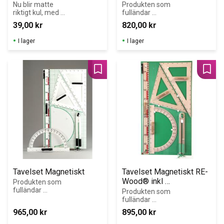
​Nu blir matte 
Produkten som 
riktigt kul, med 
fulländar 
detta fina 
principen med 
39,00
kr
820,00
kr
matematik set 
en 
från Staedtler. I 
klassrumstavla; 
I lager
I lager
den robusta 
krittavla eller 
plåtlådan ryms i 
whiteboard. RE-
stort sett allt 
Plastic 
som behövs för 
(återvunnen 
Lägg till i favoriter
Lägg 
mattelektionen
plast)
Tavelset Magnetiskt
Tavelset Magnetiskt RE-
Wood® inkl 
Produkten som 
fulländar 
bakgrundsskiva
Produkten som 
principen med 
fulländar 
en 
principen med 
965,00
kr
895,00
kr
klassrumstavla; 
en 
krittavla eller 
klassrumstavla; 