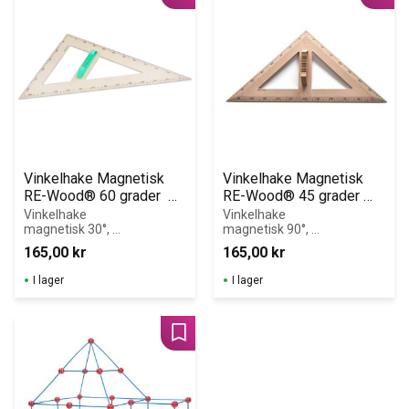
Lägg till i favoriter
Lägg 
Vinkelhake Magnetisk  
Vinkelhake Magnetisk 
RE-Wood® 60 grader  
RE-Wood® 45 grader 
60cm
60cm
Vinkelhake 
Vinkelhake 
magnetisk 30°, 
magnetisk 90°, 
60° och 90°   60 
45° och 45° 60 
165,00
kr
165,00
kr
cm
cm.
I lager
I lager
Lägg till i favoriter