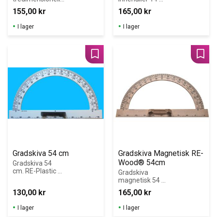
 former för 
olika former för 
155,00
kr
165,00
kr
genomgång och 
genomgång av 
klassificering av 
tredimensionella
I lager
I lager
olika 
 figurer.
geometriska 
kroppar
Lägg till i favoriter
Lägg 
Gradskiva 54 cm
Gradskiva Magnetisk RE-
Wood® 54cm
Gradskiva 54 
cm. RE-Plastic 
Gradskiva 
(återvunnen 
magnetisk 54 
plast)
cm
130,00
kr
165,00
kr
I lager
I lager