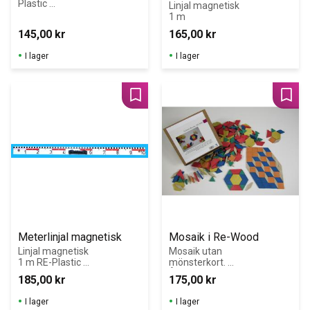
Plastic 
Linjal magnetisk 
(återvunnen 
1 m
plast)
145,00
kr
165,00
kr
I lager
I lager
Lägg till i favoriter
Lägg 
Meterlinjal magnetisk
Mosaik i Re-Wood
Linjal magnetisk 
Mosaik utan 
1 m RE-Plastic 
mönsterkort. 
(återvunnen 
Återvunnet trä.
185,00
kr
175,00
kr
plast)
I lager
I lager