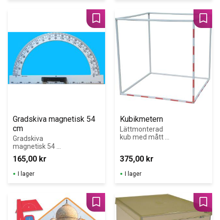
Lägg till i favoriter
Lägg 
Gradskiva magnetisk 54 
Kubikmetern
cm
Lättmonterad 
kub med mått 
Gradskiva 
1x1x1 m.
magnetisk 54 
cm RE-Plastic 
165,00
kr
375,00
kr
(återvunnen 
plast)
I lager
I lager
Lägg till i favoriter
Lägg 