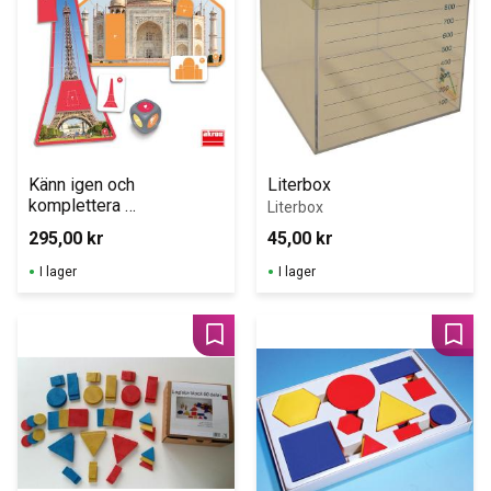
Känn igen och 
Literbox
komplettera 
Literbox
geometriska former i 
295,00
kr
45,00
kr
arkitektur
I lager
I lager
Lägg till i favoriter
Lägg 