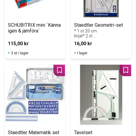
SCHUBITRIX mini ´Känna 
Staedtler Geometri-set
igen & jämföra´
* 1 st 20 cm 
linjal* 2 st 
vinkelhakar 
115,00
kr
16,00
kr
45/45 och 
60/30* 1 st 
3 st i lager
I lager
gradskiva 9 cm
Lägg till i favoriter
Lägg 
Staedtler Matematik set
Tavelset