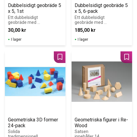
Dubbelsidigt geobräde 5 
Dubbelsidigt geobräde 5 
x 5, 1st
x 5, 6-pack
Ett dubbelsidigt 
Ett dubbelsidigt 
geobräde med 5 
geobräde med 5 
x 5 piggar på 
x 5 piggar på 
30,00
kr
185,00
kr
ena sidan och 
ena sidan och 
en cirkel med 24 
en cirkel med 24 
I lager
I lager
piggar på andra 
piggar på andra 
sidan.
sidan.
Lägg till i favoriter
Lägg 
Geometriska 3D former 
Geometriska figurer i Re-
24-pack
Wood
Solida 
Satsen 
tredimensionella
innehåller 14 