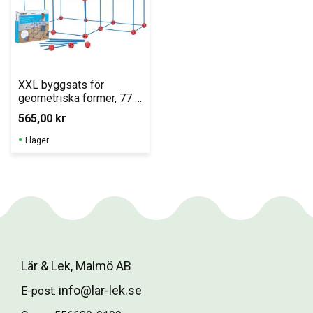
XXL byggsats för 
geometriska former, 77 
delar
565,00
kr
I lager
Lär & Lek, Malmö AB
info@lar-lek.se
E-post: