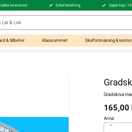
nabba leveranser
Enkel betalning
Öppet köp i 14
rd & tillbehör
Klassrummet
Skolförbrukning & kontor
Gradsk
Gradskiva mag
165,00
Antal
-