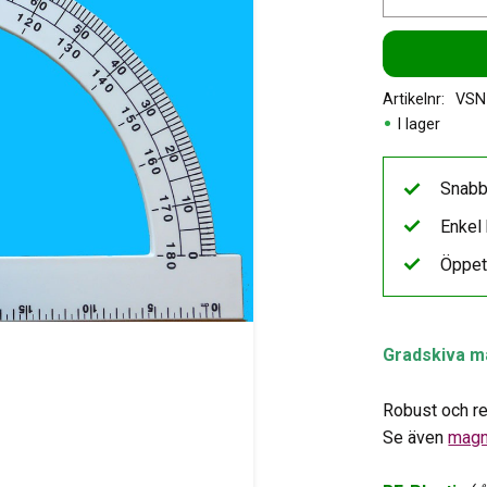
Artikelnr
VSN
I lager
Snabb
Enkel 
Öppet
Gradskiva m
Robust och re
Se även
magn