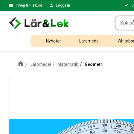
info@lar-lek.se
Logga in
S
Nyheter
Läromedel
Whiteboa
Läromedel
Matematik
Geometri