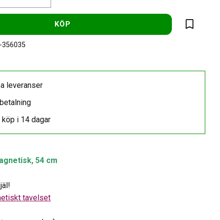
KÖP
Lägg till 
-356035
a leveranser
betalning
 köp i 14 dagar
agnetisk, 54 cm
jäl!
etiskt tavelset