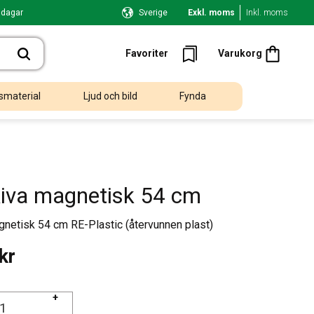
 dagar
Sverige
Exkl. moms
Inkl. moms
Kundvagn
Favoriter
Favoriter
Varukorg
smaterial
Ljud och bild
Fynda
iva magnetisk 54 cm
netisk 54 cm RE-Plastic (återvunnen plast)
kr
+