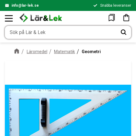
info@lar-lek.se
Snabba leveranser
Meny
Kundv
Favoriter
Läromedel
Matematik
Geometri