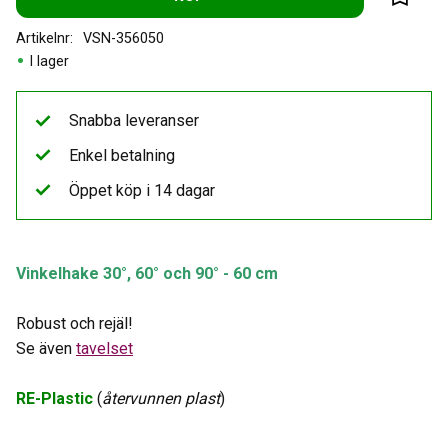
Lägg til
Artikelnr
VSN-356050
I lager
Snabba leveranser
Enkel betalning
Öppet köp i 14 dagar
Vinkelhake 30
°
, 60
°
och 90° - 60 cm
Robust och rejäl!
Se även
tavelset
RE-Plastic
(
återvunnen plast
)