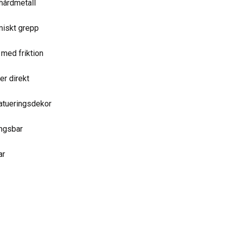
 hårdmetall
iskt grepp
 med friktion
er direkt
atueringsdekor
ingsbar
ar