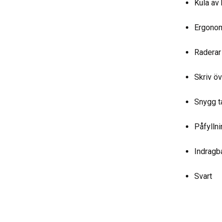
Kula av
Ergonom
Raderar
Skriv öv
Snygg t
Påfylln
Indragb
Svart