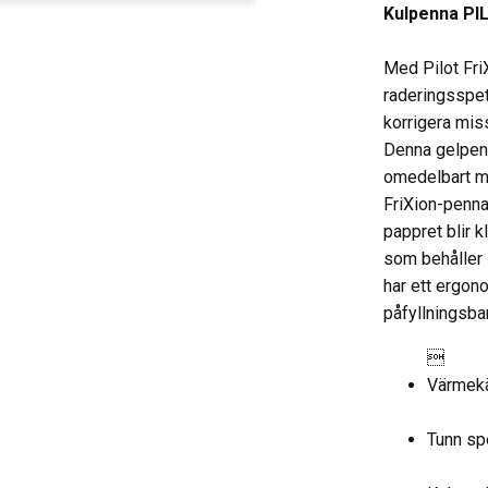
Kulpenna PIL
Med Pilot Fri
raderingsspet
korrigera mis
Denna gelpen
omedelbart m
FriXion-penna
pappret blir k
som behåller 
har ett ergon
påfyllningsbar

Värmekä
Tunn sp