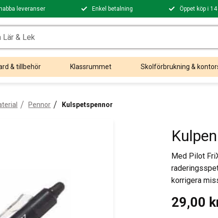
nabba leveranser
Enkel betalning
Öppet köp i 14
rd & tillbehör
Klassrummet
Skolförbrukning & kontor
terial
Pennor
Kulspetspennor
Kulpen
Med Pilot Fri
raderingsspet
korrigera mis
29,00
k