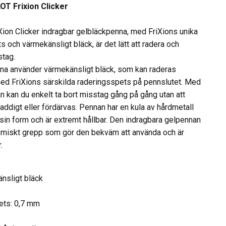
OT Frixion Clicker
Xion Clicker indragbar gelbläckpenna, med FriXions unika
s och värmekänsligt bläck, är det lätt att radera och
stag.
na använder värmekänsligt bläck, som kan raderas
ed FriXions särskilda raderingsspets på pennslutet. Med
n kan du enkelt ta bort misstag gång på gång utan att
laddigt eller fördärvas. Pennan har en kula av hårdmetall
sin form och är extremt hållbar. Den indragbara gelpennan
omiskt grepp som gör den bekväm att använda och är
.
nsligt bläck
ets: 0,7 mm