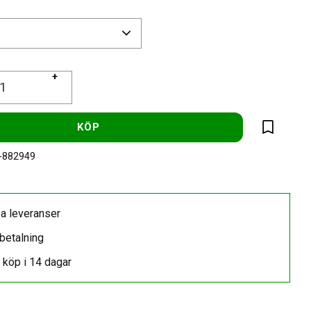
+
KÖP
Lägg till 
-882949
a leveranser
betalning
 köp i 14 dagar