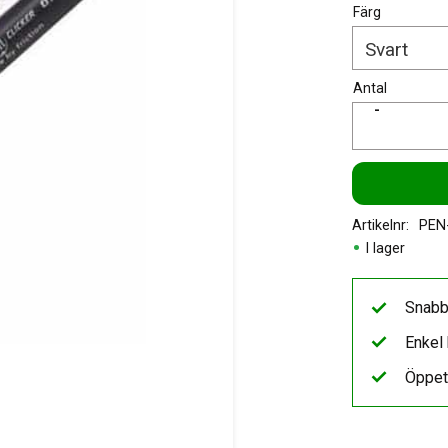
Färg
Antal
-
Artikelnr
PEN
I lager
Snabb
Enkel 
Öppet