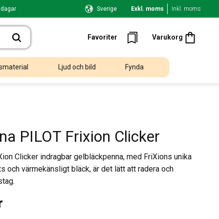
 dagar
Sverige
Exkl. moms
Inkl. moms
Kundvagn
Favoriter
Favoriter
Varukorg
smaterial
Ljud och bild
Fynda
na PILOT Frixion Clicker
Xion Clicker indragbar gelbläckpenna, med FriXions unika
s och värmekänsligt bläck, är det lätt att radera och
stag.
r