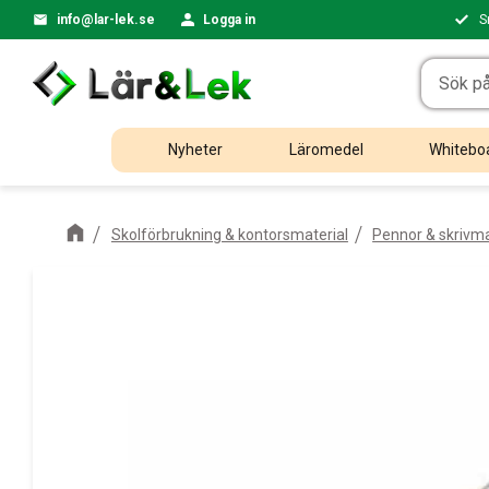
info@lar-lek.se
Logga in
S
Nyheter
Läromedel
Whiteboa
Skolförbrukning & kontorsmaterial
Pennor & skrivma