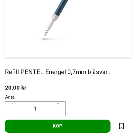
Refill PENTEL Energel 0,7mm blåsvart
20,00
kr
Antal
-
+
KÖP
Lägg til