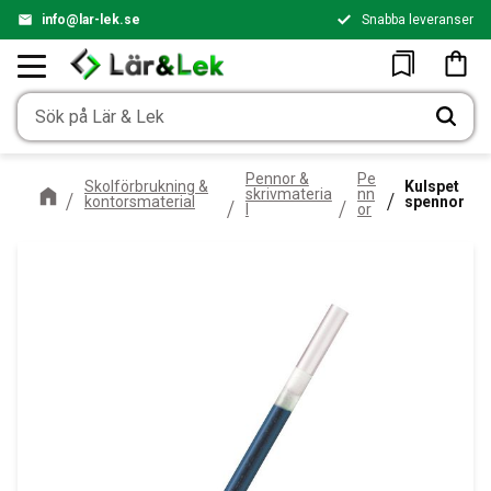
info@lar-lek.se
Snabba leveranser
Meny
Kundv
Favoriter
Pennor &
Pe
Skolförbrukning &
Kulspet
skrivmateria
nn
kontorsmaterial
spennor
l
or