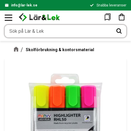
info@lar-lek.se
Snabba leveranser
Meny
Kundv
Favoriter
Skolförbrukning & kontorsmaterial