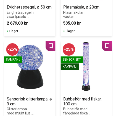
Evighetsspegel, ø 50 cm
Plasmakula, ø 20cm
Evighetsspegeln 
Plasmakulan 
visar ljusets 
väcker 
magi, väcker 
nyfikenhet, 
2 679,00
kr
535,00
kr
nyfikenhet och 
tränar 
stimulerar barns 
finmotorik och 
I lager
I lager
kreativitet.
gör lärandet 
roligt
Lägg till i favoriter
Lägg 
25
%
25
%
KAMPANJ
SENSORISKT
KAMPANJ
Sensorisk glitterlampa, ø 
Bubbelrör med fiskar, 
9 cm
100 cm
Glitterlampa 
Bubbelrör med 
med mjukt ljus 
färgglada fiskar 