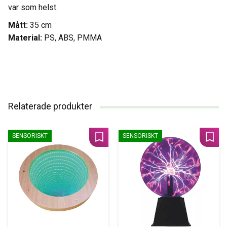
var som helst.
Mått:
35 cm
Material:
PS, ABS, PMMA
Relaterade produkter
SENSORISKT
SENSORISKT
Lägg till i favoriter
Lägg 