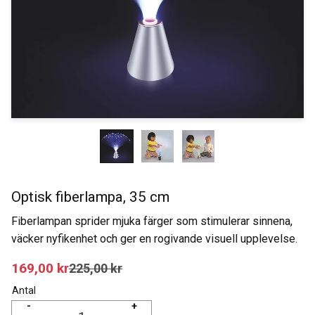
Optisk fiberlampa, 35 cm
Fiberlampan sprider mjuka färger som stimulerar sinnena,
väcker nyfikenhet och ger en rogivande visuell upplevelse.
Nedsatt pris:
169,00
kr
Ordinarie pris:
225,00
kr
Antal
-
+