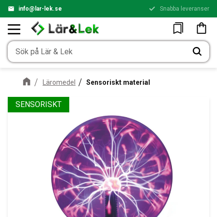
info@lar-lek.se
Snabba leveranser
Meny
Kundv
Favoriter
Läromedel
Sensoriskt material
SENSORISKT