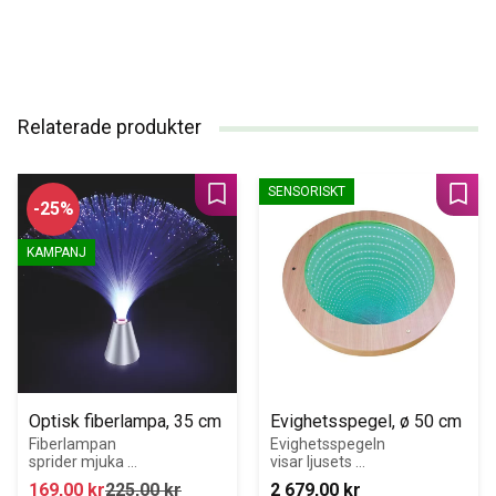
Relaterade produkter
SENSORISKT
Lägg till i favoriter
Lägg 
25
%
KAMPANJ
Optisk fiberlampa, 35 cm
Evighetsspegel, ø 50 cm
Fiberlampan 
Evighetsspegeln 
sprider mjuka 
visar ljusets 
färger som 
magi, väcker 
169,00
kr
225,00
kr
2 679,00
kr