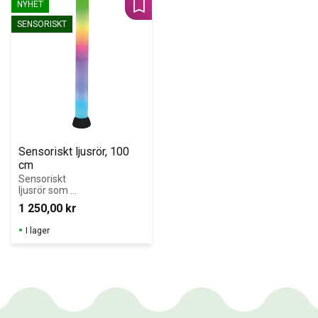
NYHET
Lägg till i favoriter
SENSORISKT
Sensoriskt ljusrör, 100 
cm
Sensoriskt 
ljusrör som 
sprider 
1 250,00
kr
rogivande ljus 
och stimulerar 
I lager
sinnena.