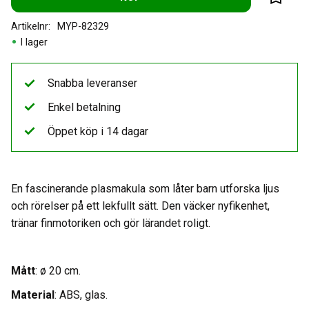
Lägg til
Artikelnr
MYP-82329
I lager
Snabba leveranser
Enkel betalning
Öppet köp i 14 dagar
En fascinerande plasmakula som låter barn utforska ljus
och rörelser på ett lekfullt sätt. Den väcker nyfikenhet,
tränar finmotoriken och gör lärandet roligt.
Mått
: ø 20 cm.
Material
: ABS, glas.