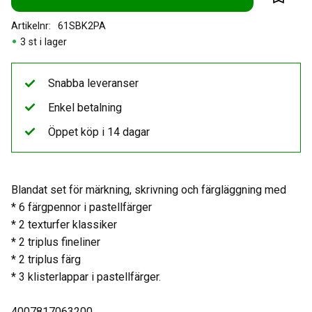
Lägg til
Artikelnr
61SBK2PA
3 st i lager
Snabba leveranser
Enkel betalning
Öppet köp i 14 dagar
Blandat set för märkning, skrivning och färgläggning med
* 6 färgpennor i pastellfärger
* 2 texturfer klassiker
* 2 triplus fineliner
* 2 triplus färg
* 3 klisterlappar i pastellfärger.
4007817063200