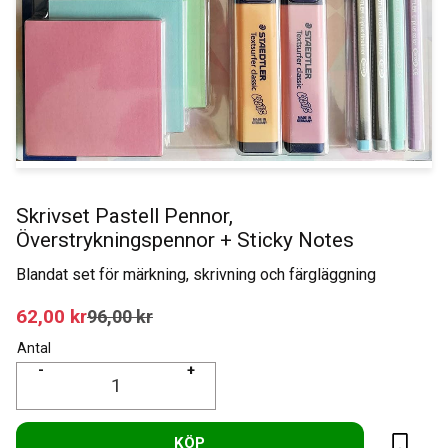
Skrivset Pastell Pennor,
Överstrykningspennor + Sticky Notes
Blandat set för märkning, skrivning och färgläggning
Nedsatt pris:
62,00
kr
Ordinarie pris:
96,00
kr
Antal
-
+
KÖP