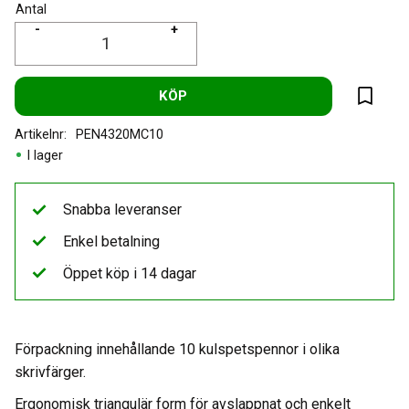
Antal
-
+
KÖP
Lägg til
Artikelnr
PEN4320MC10
I lager
Snabba leveranser
Enkel betalning
Öppet köp i 14 dagar
Förpackning innehållande 10 kulspetspennor i olika
skrivfärger.
Ergonomisk triangulär form för avslappnat och enkelt