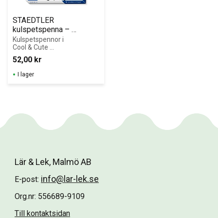
STAEDTLER 
kulspetspenna – 
blandade färger (10-
Kulspetspennor i 
Cool & Cute 
pack) - Cool & Cute 
Edition med 
Edition
52,00
kr
triangulär form 
och 10 blandade 
I lager
färger.
Lär & Lek, Malmö AB
info@lar-lek.se
E-post:
Org.nr: 556689-9109
Till kontaktsidan