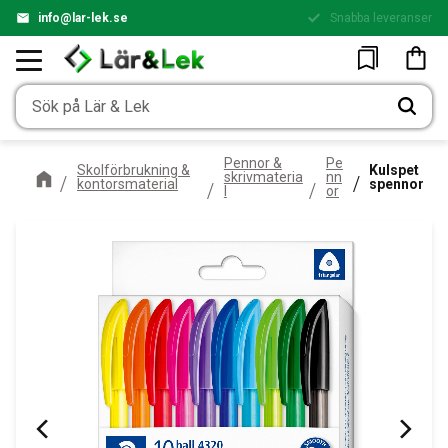
info@lar-lek.se
Snabba leveranser
Enkel betalning
Meny
Kundv
Favoriter
Pennor &
Pe
Skolförbrukning &
Kulspet
skrivmateria
nn
kontorsmaterial
spennor
l
or