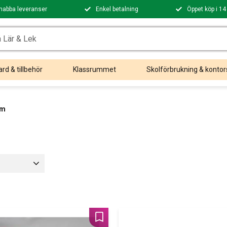
nabba leveranser
Enkel betalning
Öppet köp i 14
rd & tillbehör
Klassrummet
Skolförbrukning & kontor
cm
Lägg till i favoriter