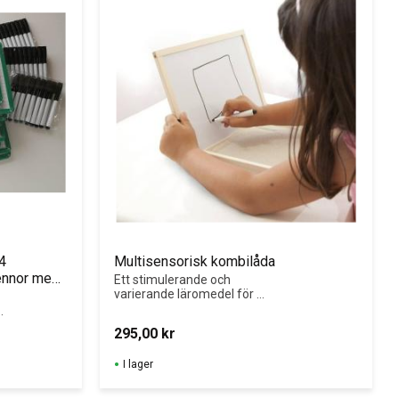
 
Multisensorisk kombilåda
nnor med 
Ett stimulerande och 
varierande läromedel för 
många olika övningar!
295,00
kr
I lager