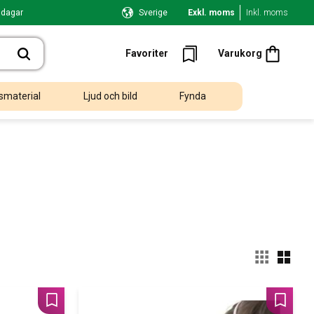
 dagar
Sverige
Exkl. moms
Inkl. moms
Kundvagn
Favoriter
Favoriter
Varukorg
smaterial
Ljud och bild
Fynda
Välj
Lägg till i favoriter
Lägg til