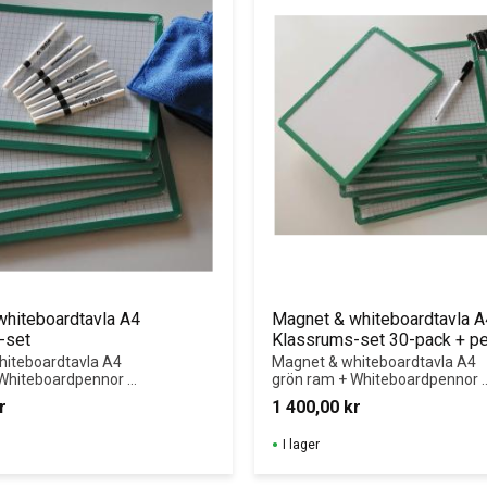
hiteboardtavla A4 
Magnet & whiteboardtavla A4
-set
Klassrums-set 30-pack + pe
tavelsudd
iteboardtavla A4 
Magnet & whiteboardtavla A4 
Whiteboardpennor 
grön ram + Whiteboardpennor 
dukar 30-pack. 
med tavelsudd.  Ergonomisk 
r
1 400,00
kr
 utformning med 
utformning med rundade hörn. 
. Dubbelsidig 
Dubbelsidig whiteboard.
I lager