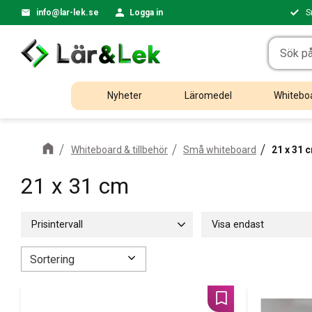
info@lar-lek.se
Logga in
S
Nyheter
Läromedel
Whiteboa
Whiteboard & tillbehör
Små whiteboard
21 x 31 
21 x 31 cm
Prisintervall
Visa endast
95
1 500
Finns i lager
4
Välj sortering
Lägg till i favoriter