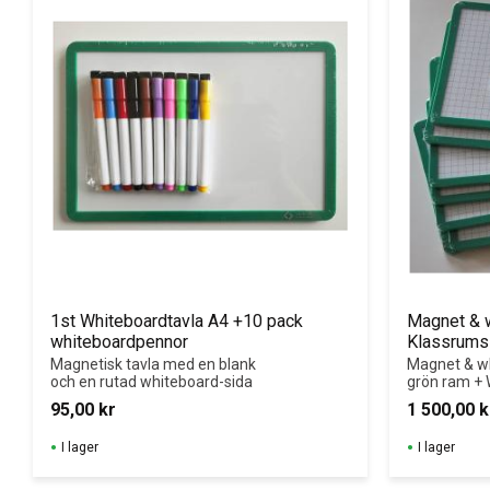
1st Whiteboardtavla A4 +10 pack 
Magnet & w
whiteboardpennor
Klassrums
Magnetisk tavla med en blank 
Magnet & wh
och en rutad whiteboard-sida
grön ram + 
& Mikrofiber
95,00
kr
1 500,00
k
Ergonomisk
rundade hörn
I lager
I lager
whiteboard.