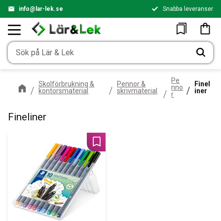
info@lar-lek.se
Snabba leveranser
Meny
Kundv
Favoriter
Pe
Skolförbrukning &
Pennor &
Finel
nno
kontorsmaterial
skrivmaterial
iner
r
Fineliner
Lägg till i favoriter