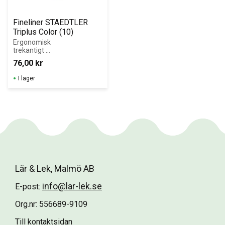
Fineliner STAEDTLER 
Triplus Color (10)
Ergonomisk 
trekantigt 
design. DRY-
76,00
kr
SAFE bläck - kan 
ligga flera dagar 
I lager
utan huv utan 
att torka.
Lär & Lek, Malmö AB
info@lar-lek.se
E-post:
Org.nr: 556689-9109
Till kontaktsidan