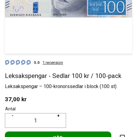
5.0
1 recension
Leksakspengar - Sedlar 100 kr / 100-pack
Leksakspengar – 100-kronorssedlar i block (100 st)
37,00
kr
Antal
-
+