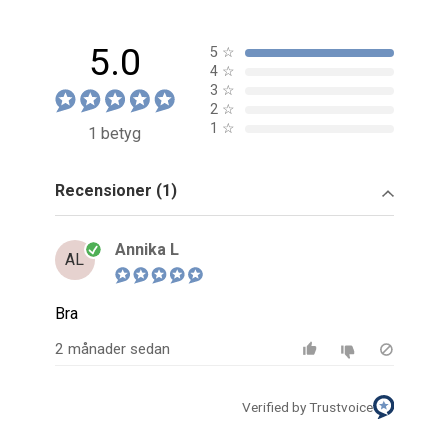
5.0
5
☆
4
☆
3
☆
2
☆
1
☆
1 betyg
Recensioner (1)
Annika L
AL
Bra
2 månader sedan
Verified by Trustvoice