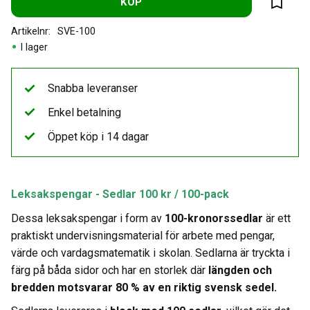
KÖP
Lägg til
Artikelnr
SVE-100
I lager
Snabba leveranser
Enkel betalning
Öppet köp i 14 dagar
Leksakspengar - Sedlar 100 kr / 100-pack
Dessa leksakspengar i form av
100-kronorssedlar
är ett
praktiskt undervisningsmaterial för arbete med pengar,
värde och vardagsmatematik i skolan. Sedlarna är tryckta i
färg på båda sidor och har en storlek där
längden och
bredden motsvarar 80 % av en riktig svensk sedel.