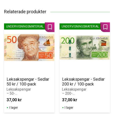
Relaterade produkter
UNDERVISNINGSMATERIAL
UNDERVISNINGSMATERIAL
Lägg till i favoriter
Lägg 
Leksakspengar - Sedlar 
Leksakspengar - Sedlar 
50 kr / 100-pack
200 kr / 100-pack
Leksakspengar 
Leksakspengar 
– 50-
– 200-
kronorssedlar i 
kronorssedlar i 
37,00
kr
37,00
kr
block (100 st)
block (100 st)
I lager
I lager