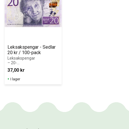
Leksakspengar - Sedlar 
20 kr / 100-pack
Leksakspengar 
– 20-
kronorssedlar i 
37,00
kr
block (100 st)
I lager