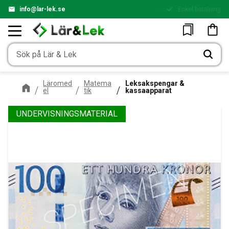
info@lar-lek.se
Enkel betalning
Meny
Kundv
Favoriter
Läromed
Matema
Leksakspengar &
el
tik
kassaapparat
UNDERVISNINGSMATERIAL