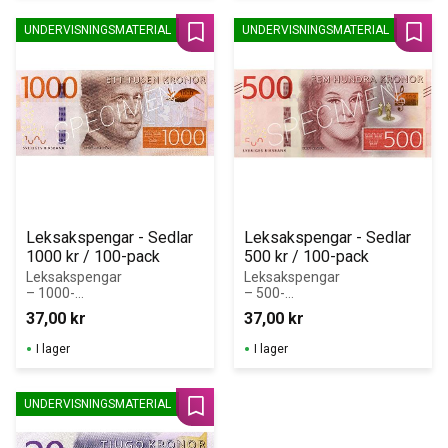
UNDERVISNINGSMATERIAL
UNDERVISNINGSMATERIAL
Lägg till i favoriter
Lägg 
Leksakspengar - Sedlar 
Leksakspengar - Sedlar 
1000 kr / 100-pack
500 kr / 100-pack
Leksakspengar 
Leksakspengar 
– 1000-
– 500-
kronorssedlar i 
kronorssedlar i 
37,00
kr
37,00
kr
block (100 st)
block (100 st)
I lager
I lager
UNDERVISNINGSMATERIAL
Lägg till i favoriter