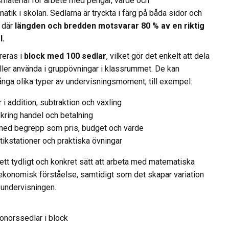
material för arbete med pengar, värde och
tik i skolan. Sedlarna är tryckta i färg på båda sidor och
 där
längden och bredden motsvarar 80 % av en riktig
l.
reras i
block med 100 sedlar
, vilket gör det enkelt att dela
 eller använda i gruppövningar i klassrummet. De kan
nga olika typer av undervisningsmoment, till exempel:
 i addition, subtraktion och växling
 kring handel och betalning
med begrepp som pris, budget och värde
ikstationer och praktiska övningar
ett tydligt och konkret sätt att arbeta med matematiska
konomisk förståelse, samtidigt som det skapar variation
i undervisningen.
onorssedlar i block