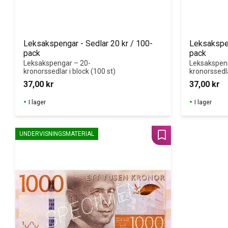
Leksakspengar - Sedlar 20 kr / 100-
Leksakspen
pack
pack
Leksakspengar – 20-
Leksakspen
kronorssedlar i block (100 st)
kronorssedla
37,00
kr
37,00
kr
I lager
I lager
UNDERVISNINGSMATERIAL
Lägg till i favoriter