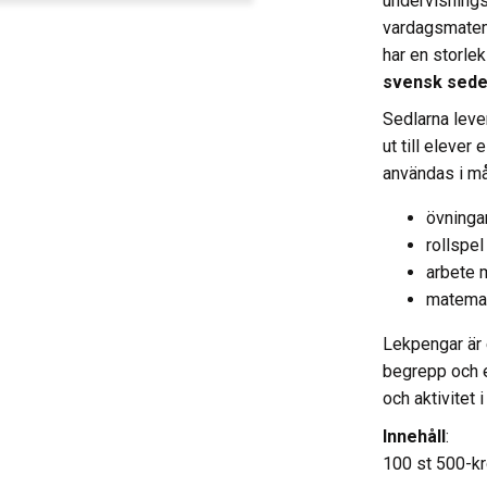
undervisnings
vardagsmatema
har en storlek
svensk sede
Sedlarna leve
ut till elever
användas i må
övningar
rollspel
arbete 
matemat
Lekpengar är 
begrepp och e
och aktivitet 
Innehåll
:
100 st 500-kr