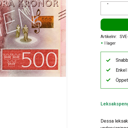
-
Artikelnr
SVE
I lager
Snabb
Enkel 
Öppet
Leksakspenga
Dessa leksak