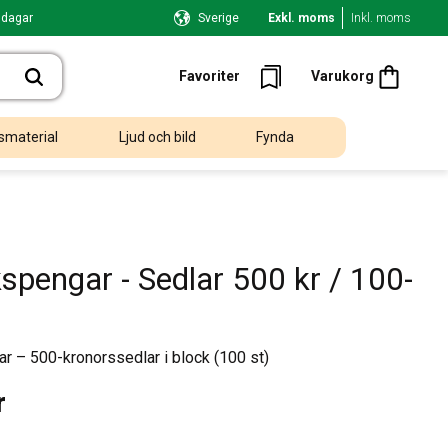
 dagar
Sverige
Exkl. moms
Inkl. moms
Kundvagn
Favoriter
Favoriter
Varukorg
smaterial
Ljud och bild
Fynda
spengar - Sedlar 500 kr / 100-
 – 500-kronorssedlar i block (100 st)
r