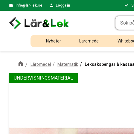
info@lar-lek.se
Logga in
S
Nyheter
Läromedel
Whiteboa
Läromedel
Matematik
Leksakspengar & kassa
UNDERVISNINGSMATERIAL