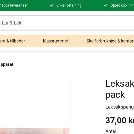
nabba leveranser
Enkel betalning
Öppet köp i 14
rd & tillbehör
Klassrummet
Skolförbrukning & kontor
apparat
Leksak
pack
Leksakspengar
37,00
k
Antal