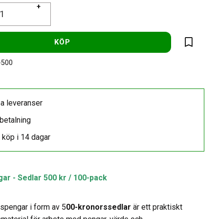
+
KÖP
Lägg till 
-500
a leveranser
betalning
 köp i 14 dagar
r - Sedlar 500 kr / 100-pack
spengar i form av 5
00-kronorssedlar
är ett praktiskt