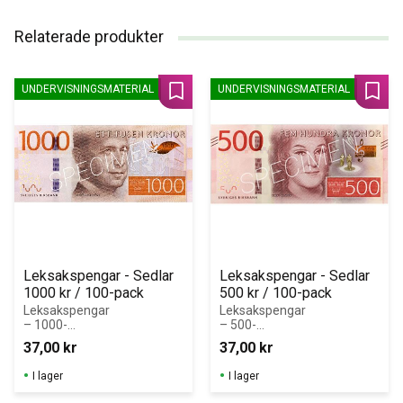
Relaterade produkter
UNDERVISNINGSMATERIAL
UNDERVISNINGSMATERIAL
Lägg till i favoriter
Lägg 
Leksakspengar - Sedlar 
Leksakspengar - Sedlar 
1000 kr / 100-pack
500 kr / 100-pack
Leksakspengar 
Leksakspengar 
– 1000-
– 500-
kronorssedlar i 
kronorssedlar i 
37,00
kr
37,00
kr
block (100 st)
block (100 st)
I lager
I lager