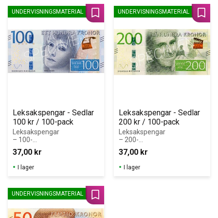
UNDERVISNINGSMATERIAL
UNDERVISNINGSMATERIAL
Lägg till i favoriter
Lägg 
Leksakspengar - Sedlar 
Leksakspengar - Sedlar 
100 kr / 100-pack
200 kr / 100-pack
Leksakspengar 
Leksakspengar 
– 100-
– 200-
kronorssedlar i 
kronorssedlar i 
37,00
kr
37,00
kr
block (100 st)
block (100 st)
I lager
I lager
UNDERVISNINGSMATERIAL
Lägg till i favoriter