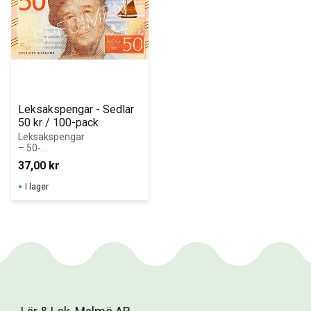
Leksakspengar - Sedlar 
50 kr / 100-pack
Leksakspengar 
– 50-
kronorssedlar i 
37,00
kr
block (100 st)
I lager