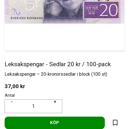
Leksakspengar - Sedlar 20 kr / 100-pack
Leksakspengar – 20-kronorssedlar i block (100 st)
37,00
kr
Antal
-
+
KÖP
Lägg til