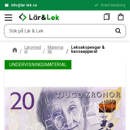
info@lar-lek.se
Enkel betalning
Meny
Kundv
Favoriter
Läromed
Matema
Leksakspengar &
el
tik
kassaapparat
UNDERVISNINGSMATERIAL