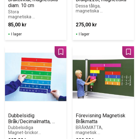
diam. 10 cm
Dessa tåliga, 
magnetiska 
Stora 
bråkcirklar har 
magnetiska 
bilder på olika 
bråkcirklar. 
85,00
kr
275,00
kr
pizzor tryckta 
Diameter 10 cm! 
på ovansidan.
Totalt 8 
I lager
I lager
bråkcirklar i 8 
olika färger.
Lägg till i favoriter
Lägg 
Dubbelsidig 
Förevisning Magnetisk 
Bråk/Decimalmatta, 
Bråkmatta
magnetisk
Dubbelsidiga 
BRÅKMATTA, 
Magnet-brickor 
magnetisk 
Bråk/Decimal
Illustrerar 