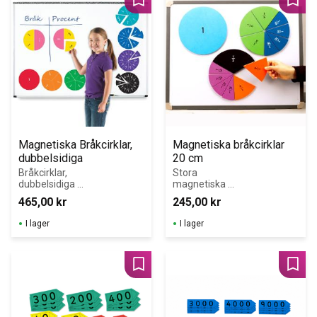
Lägg till i favoriter
Lägg 
Magnetiska Bråkcirklar, 
Magnetiska bråkcirklar 
dubbelsidiga
20 cm
Bråkcirklar, 
Stora 
dubbelsidiga 
magnetiska 
bråkcirklar för 
bråkcirklar,  
465,00
kr
245,00
kr
att demonstrera 
diam. 20 cm. 
bråk, 
FÖREVISNINGSM
I lager
I lager
procentsatser 
ATERIEL för 
och 
whiteboardtavla
motsvarigheter!
n.
Lägg till i favoriter
Lägg 