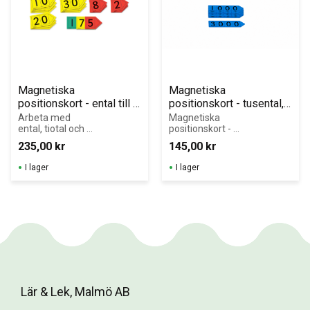
Magnetiska 
Magnetiska 
positionskort - ental till 
positionskort - tusental, 
hundratal, 1 set
1 set
Arbeta med 
Magnetiska 
ental, tiotal och 
positionskort - 
hundratal på 
tusental, 9 delar
235,00
kr
145,00
kr
magnetisk 
whiteboardtavla.
I lager
I lager
Lär & Lek, Malmö AB