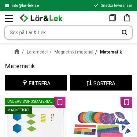
info@lar-lek.se
Snabba leveranser
Meny
Kundv
Favoriter
Läromedel
Magnetiskt material
Matematik
Matematik
FILTRERA
SORTERA
UNDERVISNINGSMATERIAL
Lägg till i favoriter
Lägg 
MAGNETISKT