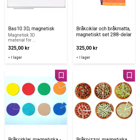
Bas10 3D, magnetisk
Bråkciklar och bråkmatta, 
magnetiskt set 288-delar
Magnetisk 3D 
material för 
genomgång av 
325,00
kr
325,00
kr
positionssystem
et, bråk, procent, 
I lager
I lager
decimaler, 
volym och de 
fyra 
räknesätten.
Lägg till i favoriter
Lägg 
Bråkcirklar, magnetiska - 
Bråkpizzor, magnetiska