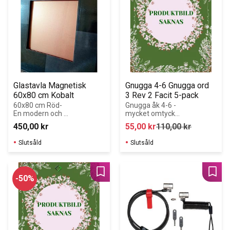
Glastavla Magnetisk 
Gnugga 4-6 Gnugga ord 
60x80 cm Kobalt
3 Rev 2 Facit 5-pack
60x80 cm Röd- 
Gnugga åk 4-6 - 
En modern och 
mycket omtyckt 
stilren 
av både lärare 
450,00
kr
55,00
kr
110,00
kr
glaskrivtavla för 
och elever 
kontoret, 
Gnugga är 
Slutsåld
Slutsåld
mötesrummet 
övningsböcker i 
eller som 
ordkun...
anslagstavla i 
offentliga rum 
Lägg till i favoriter
Lägg 
50
%
eller hemma.