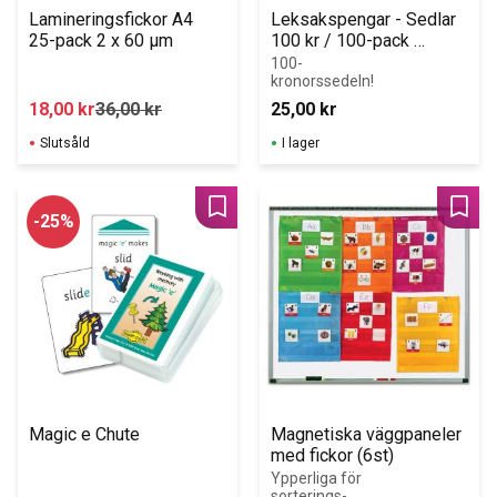
Lamineringsfickor A4   
Leksakspengar - Sedlar 
25-pack 2 x 60 µm
100 kr / 100-pack 
(gamla sedlar)
100-
kronorssedeln!
18,00
kr
36,00
kr
25,00
kr
Slutsåld
I lager
Lägg till i favoriter
Lägg 
25
%
Magic e Chute
Magnetiska väggpaneler 
med fickor (6st)
Ypperliga för 
sorterings-, 