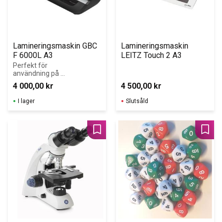
Lamineringsmaskin GBC 
Lamineringsmaskin 
F 6000L A3
LEITZ Touch 2 A3
Perfekt för 
användning på 
stora kontor för 
4 000,00
kr
4 500,00
kr
stora volymer.
I lager
Slutsåld
Lägg till i favoriter
Lägg 