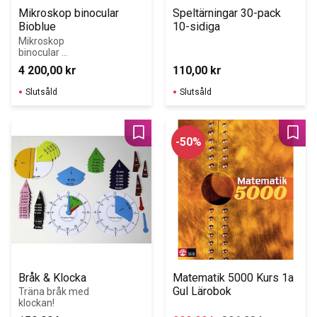
Mikroskop binocular 
Speltärningar 30-pack 
Bioblue
10-sidiga
Mikroskop 
binocular 
Bioblue från 
4 200,00
kr
110,00
kr
Euromex
Slutsåld
Slutsåld
Lägg till i favoriter
Lägg 
50
%
Bråk & Klocka
Matematik 5000 Kurs 1a 
Gul Lärobok
Träna bråk med 
klockan! 