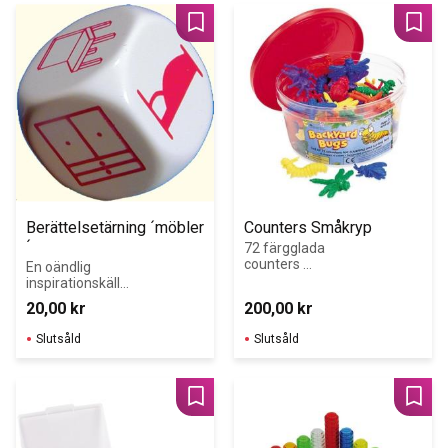
Lägg till i favoriter
Lägg 
Berättelsetärning ´möbler
Counters Småkryp
´
72 färgglada 
counters 
En oändlig 
småkryp. 
inspirationskälla 
Spännande små 
för 
20,00
kr
200,00
kr
varelser!
språkinlärning.
Slutsåld
Slutsåld
Lägg till i favoriter
Lägg 