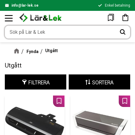
info@lar-lek.se
Enkel betalning
Meny
Kundv
Favoriter
Utgått
Fynda
Utgått
FILTRERA
SORTERA
Lägg till i favoriter
Lägg 