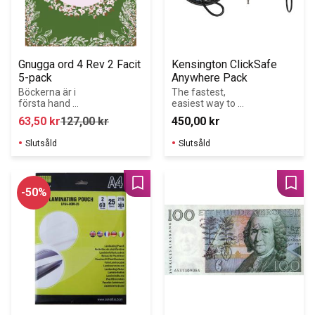
Gnugga ord 4 Rev 2 Facit 
Kensington ClickSafe 
5-pack
Anywhere Pack
Böckerna är i 
The fastest, 
första hand 
easiest way to 
avsedda för 
secure a laptop 
63,50
kr
127,00
kr
450,00
kr
elever med 
as a security 
svenska som 
pack with 2 locks
Slutsåld
Slutsåld
modersmål, 
\nmen kan 
också användas 
av elever som 
Lägg till i favoriter
Lägg 
50
%
läser svenska 
som andraspråk.