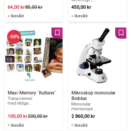
klassificerings-, 
64,00
kr
85,00
kr
450,00
kr
läs-/skrivövninga
r och sist, men 
Slutsåld
Slutsåld
inte minst, 
matematikövnin
gar!
Lägg till i favoriter
Lägg 
50
%
Maxi-Memory ´Kulturer´
Mikroskop monocular 
Bioblue
Träna minnet 
med riktiga 
Monocular 
bilder som är 
microscope 
tryckta på stora 
BB.4200. LED 1 
100,00
kr
200,00
kr
2 860,00
kr
spelkort. För att 
Watt 
utveckla 
illumination with 
Slutsåld
Slutsåld
följande 
intensity control.