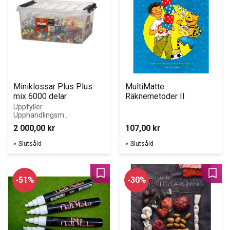
Miniklossar Plus Plus 
MultiMatte 
mix 6000 delar
Räknemetoder II
Uppfyller 
Upphandlingsmy
ndighetens krav 
2 000,00
kr
107,00
kr
för Giftfri 
Förskola!
Slutsåld
Slutsåld
Lägg till i favoriter
Lägg 
51
%
30
%