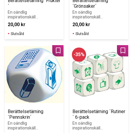
Berättelsetärning ´Frukter
Berättelsetärning 
´
´Grönsaker´
En oändlig 
En oändlig 
inspirationskälla 
inspirationskälla 
för 
för 
20,00
kr
20,00
kr
språkinlärning
språkinlärning.
Slutsåld
Slutsåld
Lägg till i favoriter
Lägg 
35
%
Berättelsetärning 
Berättelsetärning ´Rutiner
´Pennskrin´
´ 6-pack
En oändlig 
En oändlig 
inspirationskälla 
inspirationskälla 
för 
för 