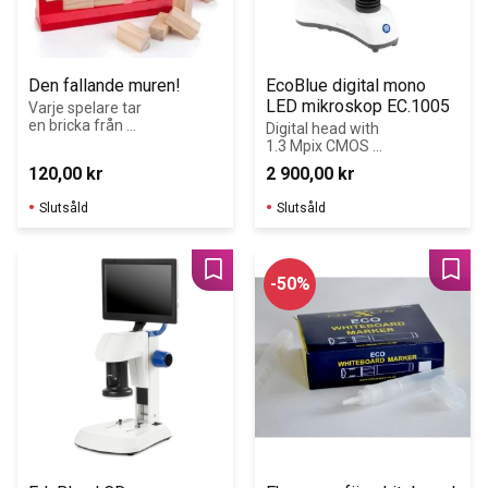
Den fallande muren!
EcoBlue digital mono 
LED mikroskop EC.1005
Varje spelare tar 
en bricka från 
Digital head with 
muren utan att 
1.3 Mpix CMOS 
den ska falla 
camera and 
120,00
kr
2 900,00
kr
ihop eller att kon 
monocular head 
ovanpå muren 
with 45°
Slutsåld
Slutsåld
faller av.
Lägg till i favoriter
Lägg 
50
%