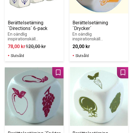
Berättelsetärning 
Berättelsetärning 
´Directions´ 6-pack
´Drycker´
En oändlig 
En oändlig 
inspirationskälla 
inspirationskälla 
för 
för 
78,00
kr
120,00
kr
20,00
kr
språkinlärning.
språkinlärning.
Slutsåld
Slutsåld
Lägg till i favoriter
Lägg 