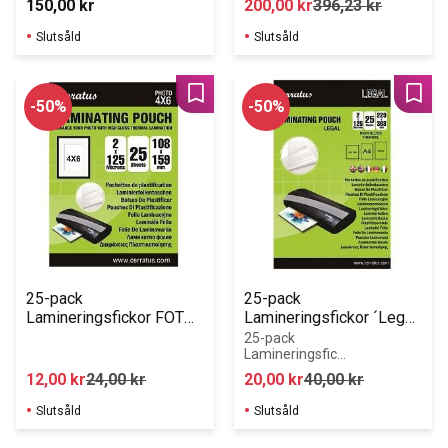
150,00
kr
200,00
kr
396,23
kr
Slutsåld
Slutsåld
Lägg till i favoriter
Lägg 
50
%
50
%
25-pack 
25-pack 
Lamineringsfickor FOTO 
Lamineringsfickor ´Legal
108x159mm
´ 229x368 mm
25-pack 
Lamineringsficko
r "Legal" 
12,00
kr
24,00
kr
20,00
kr
40,00
kr
229x368mm 2x 
125 micron. Bra 
Slutsåld
Slutsåld
skydd för dina 
dokument mot 