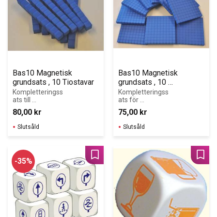
Bas10 Magnetisk 
Bas10 Magnetisk 
grundsats , 10 Tiostavar
grundsats , 10 
hundraplattor
Kompletteringss
Kompletteringss
ats till 
ats för 
Magnetisk bas 
Magnetiskt bas 
80,00
kr
75,00
kr
10 grundsats
10 grundsats.
Slutsåld
Slutsåld
Lägg till i favoriter
Lägg 
35
%