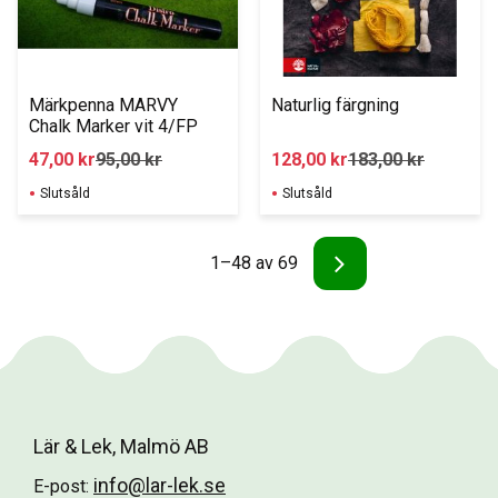
Märkpenna MARVY 
Naturlig färgning
Chalk Marker vit 4/FP
47,00
kr
95,00
kr
128,00
kr
183,00
kr
Slutsåld
Slutsåld
1–
48
av
69
Lär & Lek, Malmö AB
info@lar-lek.se
E-post: