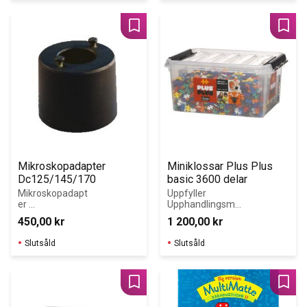
förmågor: 
koncentration, 
iakttagelse, 
Lägg till i favoriter
Lägg 
urskiljning, 
samhörighet 
och 
klassificering. 
Förbättra det 
visuella och 
spatiala minnet. 
Berika 
ordförrådet
Mikroskopadapter 
Miniklossar Plus Plus 
Dc125/145/170
basic 3600 delar
Mikroskopadapt
Uppfyller 
er 
Upphandlingsmy
Dc125/145/170﻿
ndighetens krav 
450,00
kr
1 200,00
kr
för Giftfri 
Förskola!
Slutsåld
Slutsåld
Lägg till i favoriter
Lägg 