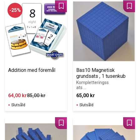
smuts, vätska 
och fukt.
Lägg till i favoriter
Lägg 
25
%
Addition med föremål
Bas10 Magnetisk 
grundsats , 1 tusenkub
Kompletteringss
ats 
till Magnetisk 
64,00
kr
85,00
kr
65,00
kr
BAS 10 
grundsats
Slutsåld
Slutsåld
Lägg till i favoriter
Lägg 