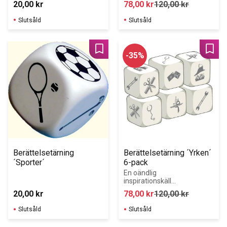
20,00
kr
78,00
kr
120,00
kr
språkinlärning.
språkinlärning
Slutsåld
Slutsåld
Lägg till i favoriter
Lägg 
35
%
Berättelsetärning 
Berättelsetärning ´Yrken´ 
´Sporter´
6-pack
En oändlig 
inspirationskälla 
för 
20,00
kr
78,00
kr
120,00
kr
språkinlärning.
Slutsåld
Slutsåld