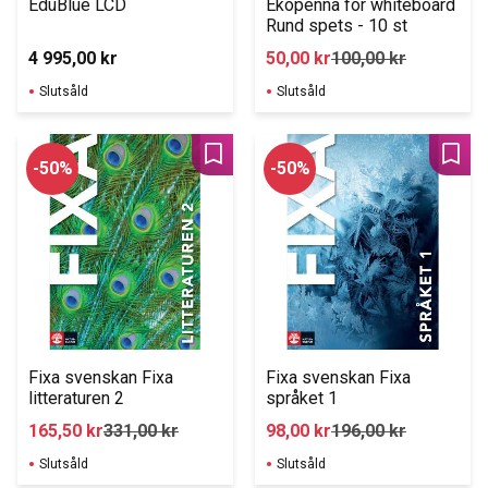
EduBlue LCD
Ekopenna för whiteboard 
Rund spets - 10 st
4 995,00
kr
50,00
kr
100,00
kr
Slutsåld
Slutsåld
Lägg till i favoriter
Lägg 
50
%
50
%
Fixa svenskan Fixa 
Fixa svenskan Fixa 
litteraturen 2
språket 1
165,50
kr
331,00
kr
98,00
kr
196,00
kr
Slutsåld
Slutsåld