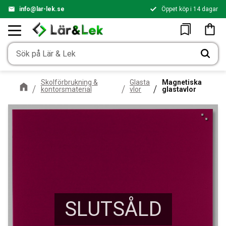
info@lar-lek.se
Öppet köp i 14 dagar
Meny
Kundv
Favoriter
Skolförbrukning &
Glasta
Magnetiska
kontorsmaterial
vlor
glastavlor
SLUTSÅLD